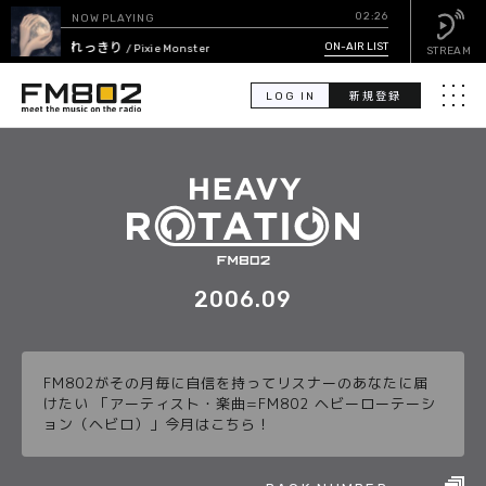
02:26
NOW PLAYING
これっきり
ON-AIR LIST
/ Pixie Monster
STREAM
LOG IN
新規登録
メニュ
検
索
PICK UP
GUEST CALENDAR
2006.09
ON-AIR LIST
FM802がその月毎に自信を持ってリスナーのあなたに届
EVENT CALENDAR
けたい 「アーティスト・楽曲=FM802 ヘビーローテーシ
ョン（ヘビロ）」今月はこちら！
TIMETABLE