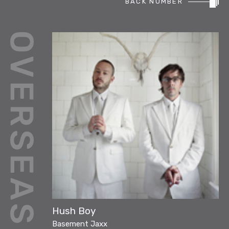
BACK NUMBER
REPORT
PODCAST
HEAVY ROTATION
DJ
FAQ
ONLINESHOP
Hush Boy
Basement Jaxx