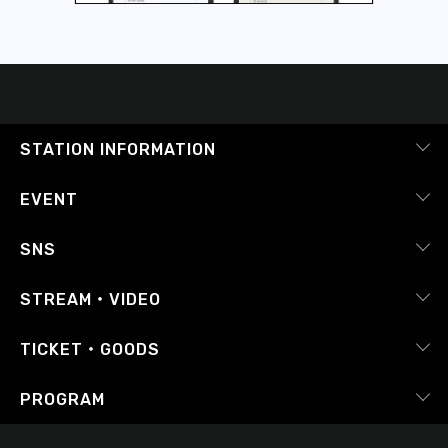
STATION INFORMATION
会社概要
EVENT
採用情報
ピックアップ
SNS
番組放送基準
イベントカレンダー
RADIPASS
STREAM・VIDEO
番組審議会
レポート
X（旧Twitter）
radiko.jp
Japan FM League
TICKET・GOODS
Facebook
YouTube Channel
プライバシーポリシー
RADIPASS TICKET
PROGRAM
Instagram
FM COCOLO
サイトポリシー
RADIPASS STORE
タイムテーブル