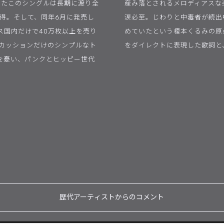
したこのシングルは長期に渡り全
産み落とされるメロディアスな
得。そして、同年6月に発売し
涙必至。じわりと中毒者が続出
ス国内だけで40万枚以上を売り
めていたという榎本くるみの原
ーカッションだけのシンプルなト
をダイレクトに表現した歌詞と
を憂い、パンクとヒッピー世代
歴代アーティストからのコメント