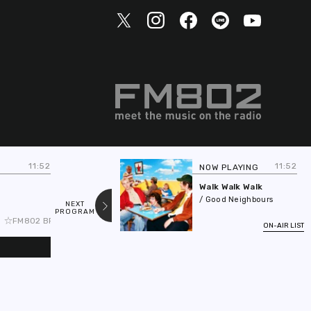
11:52
11:52
NOW PLAYING
NE
FR
Walk Walk Walk
/ Good Neighbours
NEXT
PREV
PROGRAM
PROGRAM
GHT MORNING 8/7(金)メニュー☆●6時台：【ReN】からモーニングメッセー
ON-AIR LIST
submit
TOP