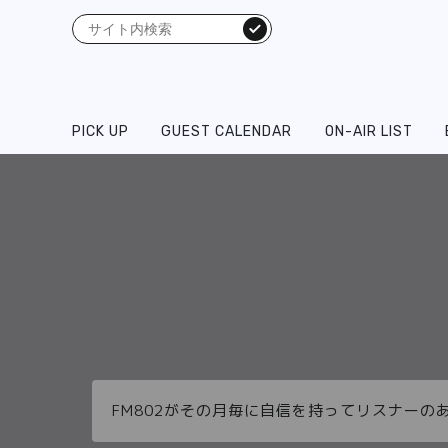
検索
PICK UP
GUEST CALENDAR
ON-AIR LIST
FM802がその月毎に自信を持ってリスナーの