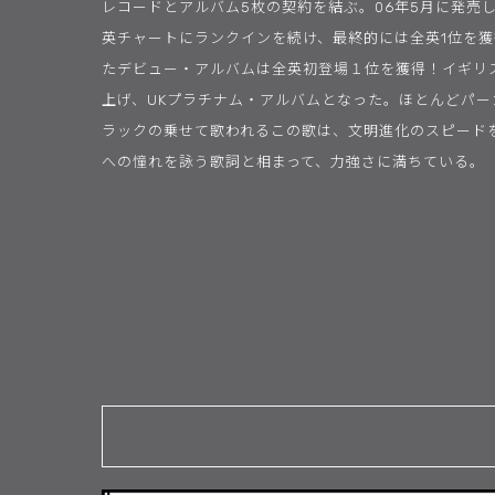
レコードとアルバム5枚の契約を結ぶ。06年5月に発売
英チャートにランクインを続け、最終的には全英1位を獲
たデビュー・アルバムは全英初登場１位を獲得！イギリ
上げ、UKプラチナム・アルバムとなった。ほとんどパ
ラックの乗せて歌われるこの歌は、文明進化のスピード
への憧れを詠う歌詞と相まって、力強さに満ちている。