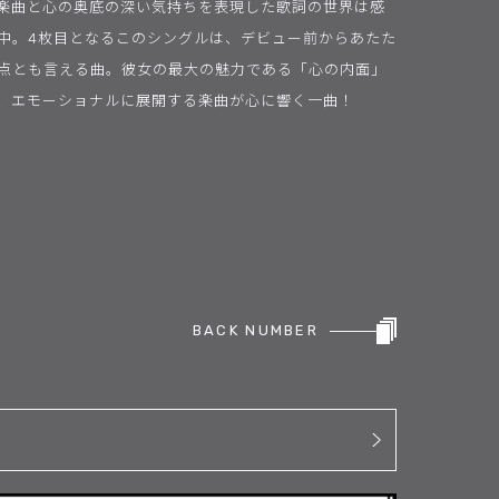
楽曲と心の奥底の深い気持ちを表現した歌詞の世界は感
中。4枚目となるこのシングルは、デビュー前からあたた
点とも言える曲。彼女の最大の魅力である「心の内面」
、エモーショナルに展開する楽曲が心に響く一曲！
BACK NUMBER