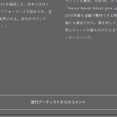
ランプリを獲得。今年1月、タ
CLUZOを結成した。日本ではほと
「Never Never Never 
09でのパフォーマンスが認められ、注
2010年最も活躍が期待できる新人
に発売される。迫力のサウンド
組にも選出された。満を持してメ
ー！！
同じティーンの誰もがかかえる"
ッセージソング。
歴代アーティストからのコメント