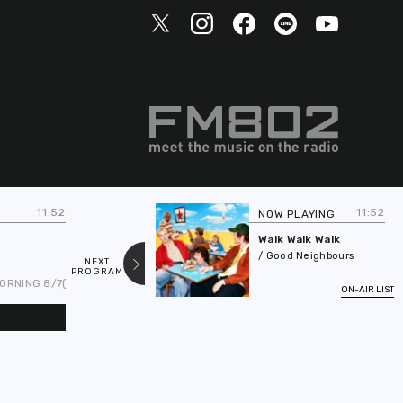
11:52
11:52
NOW PLAYING
NE
FR
Walk Walk Walk
/ Good Neighbours
NEXT
PREV
PROGRAM
PROGRAM
8/7(金)メニュー☆●6時台：【ReN】からモーニングメッセージが到着！●7時台：【な
まだ間に合う週末行楽情報
ON-AIR LIST
submit
TOP