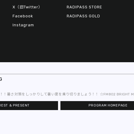
X（旧Twitter）
RADIPASS STORE
Facebook
RADIPASS GOLD
Instagram
G
© 2026 FM802
をしっかりして暑い夏を乗り切りましょう！！ ☆FM802 BRIGHT MORNING 
UEST & PRESENT
PROGRAM HOMEPAGE