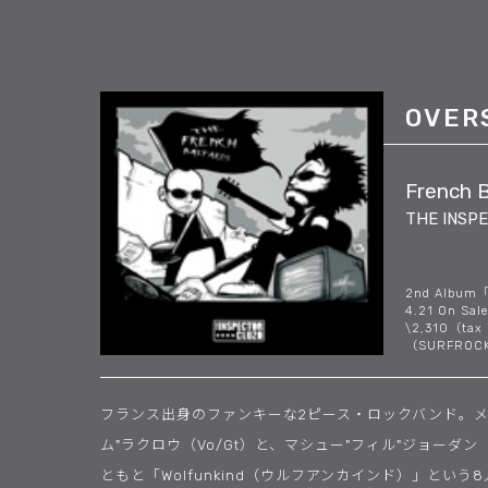
OVER
French 
THE INSP
2nd Album
4.21 On Sale
\2,310（tax
（SURFROCK
フランス出身のファンキーな2ピース・ロックバンド。メ
ム"ラクロウ（Vo/Gt）と、マシュー"フィル"ジョーダン（D
ともと「Wolfunkind（ウルフアンカインド）」とい