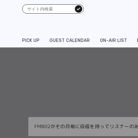
検索
PICK UP
GUEST CALENDAR
ON-AIR LIST
FM802がその月毎に自信を持ってリスナーの