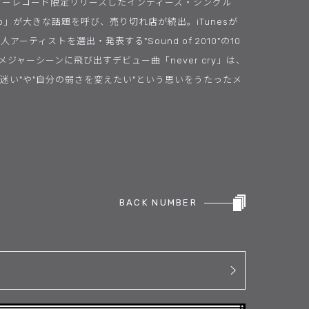
ワーレコード限定リリースしたインディーズ・シングル
give up」が大きな話題を呼び、売り切れ店が続出。iTunesが
アーティストを選出・発表する"Sound of 2010"の10
ジャーシーンに飛び出すデビュー曲「never cry」は、
迷い"や"自分の弱さを変えたい"という思いをうたったメ
BACK NUMBER