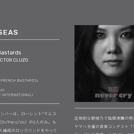
SEAS
Bastards
ECTOR CLUZO
「FRENCH BASTARDS」
 in）
 INTERNATIONAL）
ンバーは、ローレント"マルコ
圧倒的な歌唱力で話題沸騰の熊
r/Perc/Vo）の2人のみ。も
ヤマハ主催の音楽コンテスト「The
う8人編成のロックバンドをやって