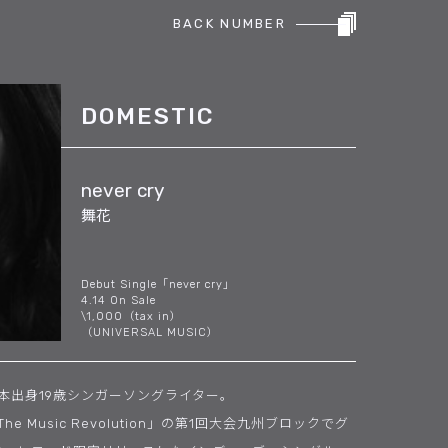
BACK NUMBER
DOMESTIC
never cry
舞花
Debut Single「never cry」
4.14 On Sale
\1,000（tax in）
（UNIVERSAL MUSIC）
本出身19歳シンガーソングライター。
 Music Revolution」の第1回大会九州ブロックでグ