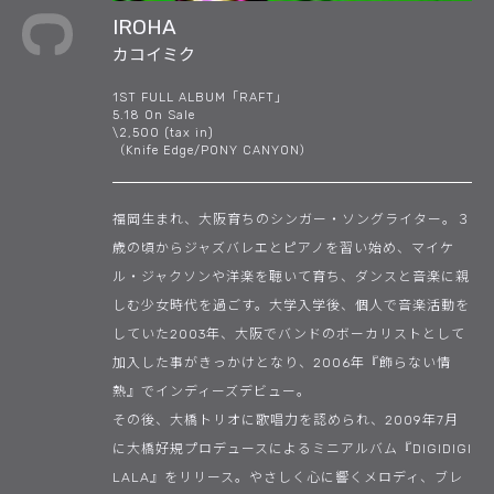
IROHA
カコイミク
1ST FULL ALBUM「RAFT」
5.18 On Sale
\2,500 (tax in)
（Knife Edge/PONY CANYON）
福岡生まれ、大阪育ちのシンガー・ソングライター。３
歳の頃からジャズバレエとピアノを習い始め、マイケ
ル・ジャクソンや洋楽を聴いて育ち、ダンスと音楽に親
しむ少女時代を過ごす。大学入学後、個人で音楽活動を
していた2003年、大阪でバンドのボーカリストとして
加入した事がきっかけとなり、2006年『飾らない情
熱』でインディーズデビュー。
その後、大橋トリオに歌唱力を認められ、2009年7月
に大橋好規プロデュースによるミニアルバム『DIGIDIGI
LALA』をリリース。やさしく心に響くメロディ、ブレ