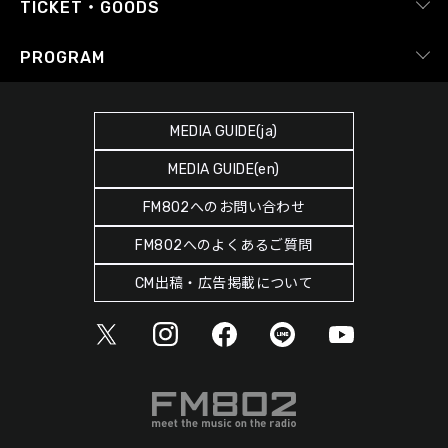
radiko.jp
Japan FM League
TICKET・GOODS
Facebook
YouTube Channel
プライバシーポリシー
RADIPASS TICKET
PROGRAM
Instagram
FM COCOLO
サイトポリシー
RADIPASS STORE
タイムテーブル
SDGsへの取り組み
RADIPASS GOLD
MEDIA GUIDE(ja)
DJ
緊急地震速報の対応
MEDIA GUIDE(en)
ゲストカレンダー
災害情報共有パートナーシップ
FM802へのお問い合わせ
ポッドキャスト
人権尊重・コンプライアンスに関する調査の結果について
FM802へのよくあるご質問
ヘビーローテーション
CM出稿・広告掲載について