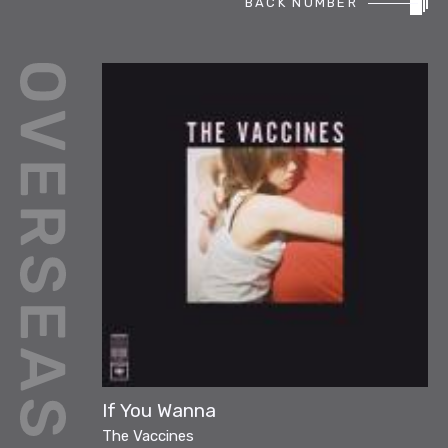
BACK NUMBER
REPORT
PODCAST
HEAVY ROTATION
DJ
FAQ
ONLINESHOP
If You Wanna
The Vaccines