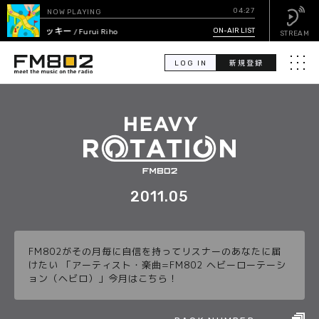
04:27
NOW PLAYING
ラッキー
ON-AIR LIST
/ Furui Riho
STREAM
LOG IN
新規登録
メニュ
検
索
PICK UP
GUEST CALENDAR
2011.05
ON-AIR LIST
FM802がその月毎に自信を持ってリスナーのあなたに届
EVENT CALENDAR
けたい 「アーティスト・楽曲=FM802 ヘビーローテーシ
ョン（ヘビロ）」今月はこちら！
TIMETABLE