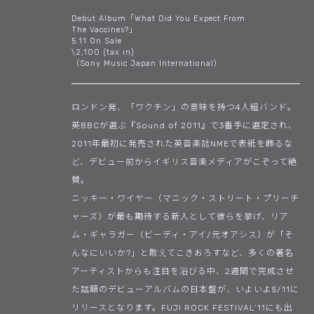
Debut Album「What Did You Expect From
The Vaccines?」
5.11 On Sale
\2,100 (tax in)
（Sony Music Japan International）
ロンドン発、「ワクチン」の意味を持つ4人組バンド。
英BBCが選ぶ『Sound of 2011』で3番手に選定され、
2011年最初に発売された英音楽誌NMEで表紙を飾るな
ど、デビュー前からイギリス音楽メディアがこぞって絶
賛。
ニッキー・ワイヤー（マニック・ストリート・プリーチ
ャーズ）が最も期待する新人として彼らを挙げ、リア
ム・ギャラガー（ビーディ・アイ/元オアシス）が「そ
んなにいいか?」と敢えてこきおろすなど、多くの著名
アーティストからも注目を浴びる中、2週間で完成させ
た話題のデビューアルバムの日本盤が、いよいよ5/11に
リリースとなります。FUJI ROCK FESTIVAL’11にも出