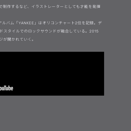
で制作するなど、イラストレーターとしても才能を発揮
dアルバム「YANKEE」はオリコンチャート2位を記録。デ
ドスタイルでのロックサウンドが融合している。2015
ジが開かれていく。