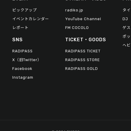
ピックアップ
radiko.jp
タイ
イベントカレンダー
YouTube Channel
DJ
レポート
FM COCOLO
ゲス
ポッ
SNS
TICKET・GOODS
ヘビ
RADIPASS
RADIPASS TICKET
X（旧Twitter）
RADIPASS STORE
Facebook
RADIPASS GOLD
Instagram