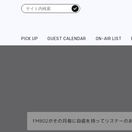
検索
PICK UP
GUEST CALENDAR
ON-AIR LIST
FM802がその月毎に自信を持ってリスナーの