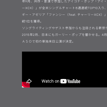
年9月、共作・客演で参加したアイコナ・ポップ「アイ・ラ
ーXCX）」が全米シングルチャート8週連続TOP10入り
ギー・アゼリア「ファンシー（feat. チャーリーXCX
続1位を獲得。
ソングライティングやゲスト参加からも注目される新世
2015年2月、日本にもガーリー・ポップを響かせる。4
ＡＳＯで初の単独来日公演が決定。