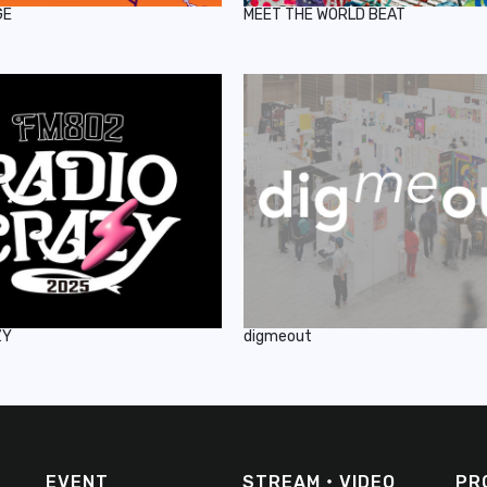
GE
MEET THE WORLD BEAT
ZY
digmeout
EVENT
STREAM・VIDEO
PR