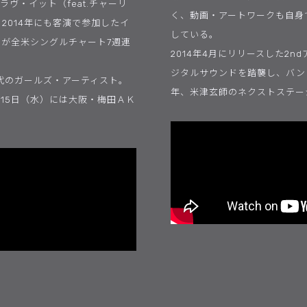
ヴ・イット（feat.チャーリ
く、動画・アートワークも自身
、2014年にも客演で参加したイ
している。
）」が全米シングルチャート7週連
2014年4月にリリースした2n
ジタルサウンドを踏襲し、バン
代のガールズ・アーティスト。
年、米津玄師のネクストステー
月15日（水）には大阪・梅田ＡＫ