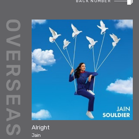
BACK NUMBER
REPORT
PODCAST
HEAVY ROTATION
DJ
FAQ
ONLINESHOP
Alright
Jain