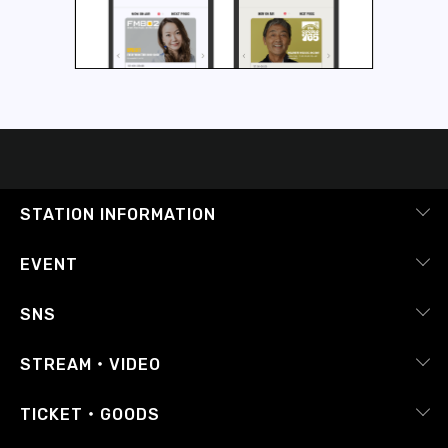
STATION INFORMATION
会社概要
EVENT
採用情報
ピックアップ
SNS
番組放送基準
イベントカレンダー
RADIPASS
STREAM・VIDEO
番組審議会
レポート
X（旧Twitter）
radiko.jp
Japan FM League
TICKET・GOODS
Facebook
YouTube Channel
プライバシーポリシー