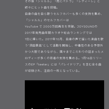
その後「シャルル」「雨とぺトラ」「レディーレ」と
続々にヒット曲を投稿。
自身の曲を自ら歌うセルフカバーも多くの支持を集め、
「シャルル」のセルフカバーは
YouTube で 2000万回再生を突破。JOYSOUNDの
2017年発売曲年間カラオケ総合ランキングでは
1位に輝いた。2017年10月、自身の声で描いた楽曲を歌
う“須田景凪”として活動を開始し、中毒性のある予想外
かつ大胆でありながら、隅々までこだわりの詰まったメ
ロディーが多くの若者の支持を集める。1月16日リリー
スのEP「teeter」には「パレイドリア」を含む全６曲
が収録され、注目の一枚となっている。