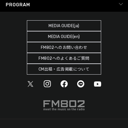
RADIPASS TICKET
PROGRAM
Instagram
FM COCOLO
サイトポリシー
RADIPASS STORE
タイムテーブル
SDGsへの取り組み
RADIPASS GOLD
MEDIA GUIDE(ja)
DJ
緊急地震速報の対応
MEDIA GUIDE(en)
ゲストカレンダー
災害情報共有パートナーシップ
FM802へのお問い合わせ
ポッドキャスト
人権尊重・コンプライアンスに関する調査の結果について
FM802へのよくあるご質問
ヘビーローテーション
CM出稿・広告掲載について