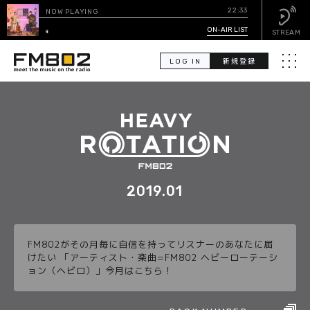
22:33
NOW PLAYING
願い
ON-AIR LIST
/ sumika
STREAM
LOG IN
新規登録
メニュ
検
索
PICK UP
GUEST CALENDAR
2019.01
ON-AIR LIST
FM802がその月毎に自信を持ってリスナーのあなたに届
EVENT CALENDAR
けたい 「アーティスト・楽曲=FM802 ヘビーローテーシ
ョン（ヘビロ）」今月はこちら！
TIMETABLE