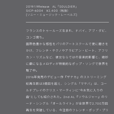
2019.1.9Release AL「SOULDIER」
SICP-6004 ¥2,400（税抜）
(ソニー・ミュージック・レーベルズ)
フランスのトゥールーズ生まれ、ドバイ、アブ・ダビ、
コンゴ育ち。
国際色豊かな感性をパリのアートスクールで更に磨きを
かけ、フレンチ・テクノやアラビアン・ビート、アフリ
カン・リズムなど、彼女ならではの音楽的影響と、絶妙
に癖になるメロディが特徴的なポップ・ソングで世界を
魅了中。
2016年発売のデビュー作『ザナカ』のストリーミング
総再生数は3億回を超え、シングル「マケバ」は、コー
ルドプレイのクリス・マーティンに“今お気に入りの
曲”としても紹介された。2nd AL『ソウルジャー』のリ
ード・シングル「オールライト」が全世界で2,700万回
再生を突破している、今注目のフレンチ・ポップ・プリ