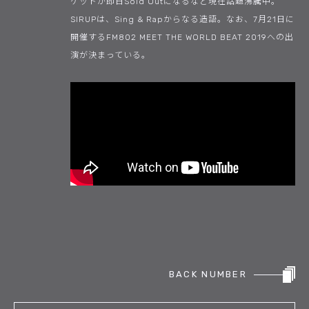
ケットが即日Sold Outになるなど現在話題沸騰中。
SIRUPは、Sing & Rapからなる造語。なお、7月21日に
開催するFM802 MEET THE WORLD BEAT 2019への出
演が決まっている。
BACK NUMBER