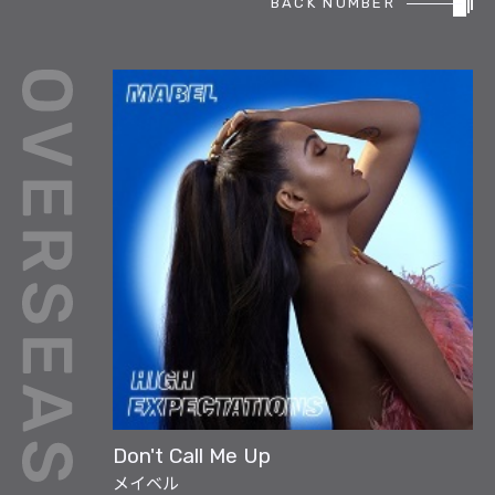
BACK NUMBER
REPORT
PODCAST
HEAVY ROTATION
DJ
FAQ
ONLINESHOP
Don't Call Me Up
メイベル