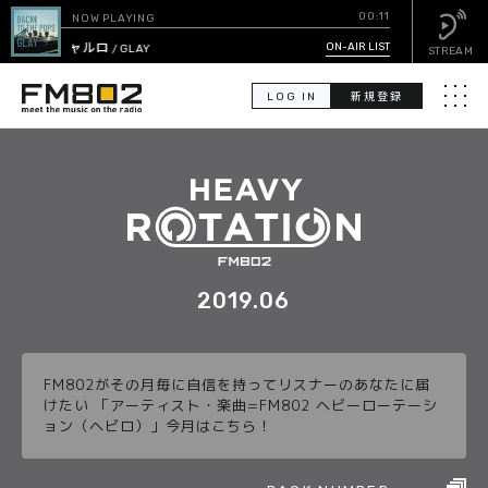
00:11
NOW PLAYING
シャルロ
ON-AIR LIST
/ GLAY
STREAM
LOG IN
新規登録
メニュ
検
索
PICK UP
GUEST CALENDAR
2019.06
ON-AIR LIST
FM802がその月毎に自信を持ってリスナーのあなたに届
EVENT CALENDAR
けたい 「アーティスト・楽曲=FM802 ヘビーローテーシ
ョン（ヘビロ）」今月はこちら！
TIMETABLE