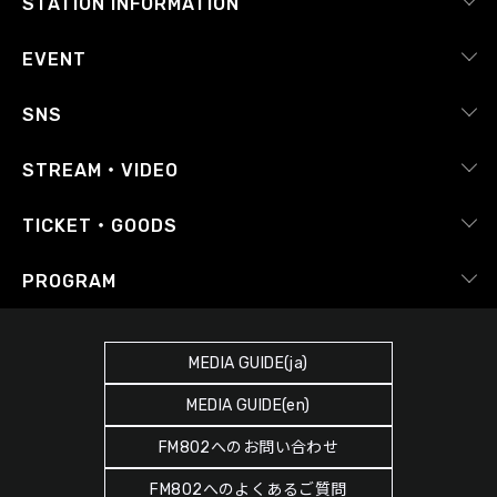
STATION INFORMATION
会社概要
EVENT
採用情報
ピックアップ
SNS
番組放送基準
イベントカレンダー
RADIPASS
STREAM・VIDEO
番組審議会
レポート
X（旧Twitter）
radiko.jp
Japan FM League
TICKET・GOODS
Facebook
YouTube Channel
プライバシーポリシー
RADIPASS TICKET
PROGRAM
Instagram
FM COCOLO
サイトポリシー
RADIPASS STORE
タイムテーブル
SDGsへの取り組み
RADIPASS GOLD
MEDIA GUIDE(ja)
DJ
緊急地震速報の対応
MEDIA GUIDE(en)
ゲストカレンダー
災害情報共有パートナーシップ
FM802へのお問い合わせ
ポッドキャスト
人権尊重・コンプライアンスに関する調査の結果について
FM802へのよくあるご質問