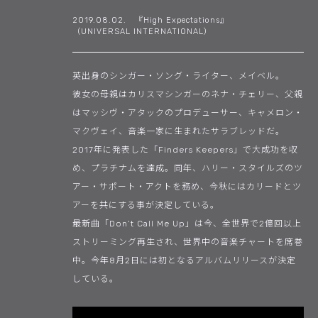
2019.08.02. 『High Expectations』
（UNIVERSAL INTERNATIONAL）
英出身のシンガー・ソング・ライター、メイベル。
彼女の母親はカリスマシンガーのネナ・チェリー、父親
はマッシヴ・アタックのプロデューサー、キャメロン・
マクヴェイ、音楽一家に生まれたサラブレッドだ。
2017年に発表した「Finders Keepers」で大成功を収
め、プラチナムを達成。同年、ハリー・スタイルズのツ
アー・サポート・アクトを務め、今秋にはカリードとツ
アーを共にする事が決定している。
最新曲「Don’t Call Me Up」は今、全世界で2億回以上
ストリーミング再生され、世界中の音楽チャートを席巻
中。今年8月2日には初となるアルバムリリースが決定
している。