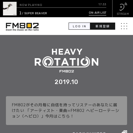
17:33
NOW PLAYING
突破口
ON-AIR LIST
/ SUPER BEAVER
STREAM
LOG IN
新規登録
メニュ
検
索
PICK UP
GUEST CALENDAR
2019.10
ON-AIR LIST
FM802がその月毎に自信を持ってリスナーのあなたに届
EVENT CALENDAR
けたい 「アーティスト・楽曲=FM802 ヘビーローテーシ
ョン（ヘビロ）」今月はこちら！
TIMETABLE