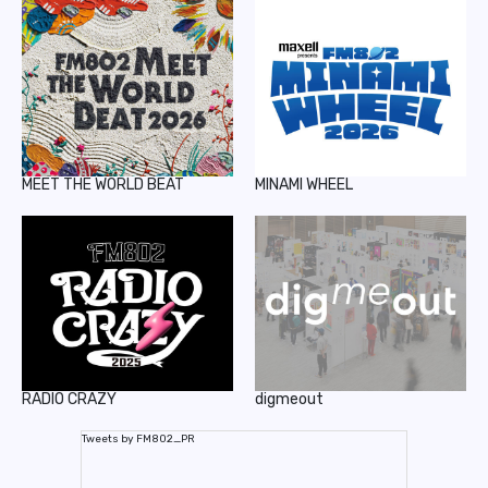
MEET THE WORLD BEAT
MINAMI WHEEL
RADIO CRAZY
digmeout
Tweets by FM802_PR