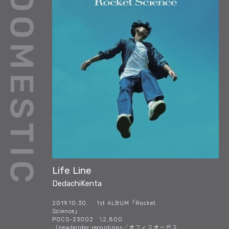
Life Line
DedachiKenta
2019.10.30. 1st ALBUM「Rocket
Science」
POCS-23002 \2,800
（newborder recordings／オフィスオーガス