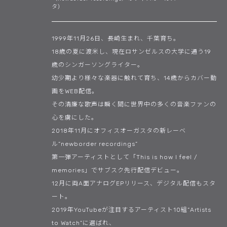
タ）
1999年11月26日、長崎生まれ、千葉育ち。
18歳の夏に渡米し、現在ロサンゼルスの大学に通う19
歳のシンガーソングライター。
幼少期より様々な楽器に触れて育ち、14歳からカバー動
画をWEB配信。
その清廉な歌声は瞬く間に世界中の多くの音楽ファンの
心を虜にした。
2018年11月にオフィスオーガスタの新レーベ
ル“newborder recordings”
第一弾アーティストとして「This is how I feel /
memories」でサブスク先行配信デビュー。
12月に両A面アナログEPリリース、デジタル配信もスタ
ート。
2019年YouTubeが注目するアーティスト10組“Artists
to Watch”に選ばれ、