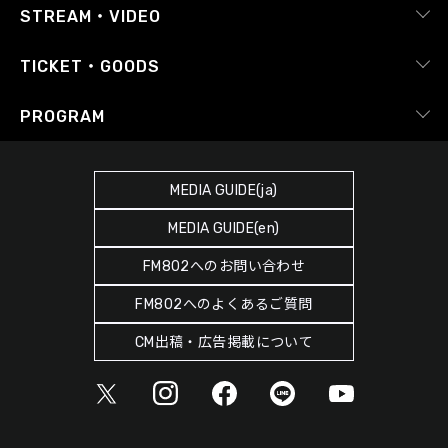
RADIPASS
STREAM・VIDEO
番組審議会
レポート
X（旧Twitter）
radiko.jp
Japan FM League
TICKET・GOODS
Facebook
YouTube Channel
プライバシーポリシー
RADIPASS TICKET
PROGRAM
Instagram
FM COCOLO
サイトポリシー
RADIPASS STORE
タイムテーブル
SDGsへの取り組み
RADIPASS GOLD
MEDIA GUIDE(ja)
DJ
緊急地震速報の対応
MEDIA GUIDE(en)
ゲストカレンダー
災害情報共有パートナーシップ
FM802へのお問い合わせ
ポッドキャスト
人権尊重・コンプライアンスに関する調査の結果について
FM802へのよくあるご質問
ヘビーローテーション
CM出稿・広告掲載について