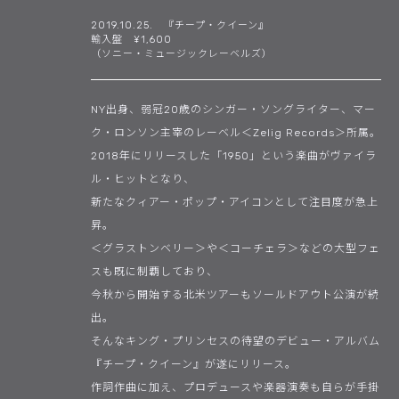
2019.10.25. 『チープ・クイーン』
輸入盤 ¥1,600
（ソニー・ミュージックレーベルズ）
NY出身、弱冠20歳のシンガー・ソングライター、マー
ク・ロンソン主宰のレーベル＜Zelig Records＞所属。
2018年にリリースした「1950」という楽曲がヴァイラ
ル・ヒットとなり、
新たなクィアー・ポップ・アイコンとして注目度が急上
昇。
＜グラストンベリー＞や＜コーチェラ＞などの大型フェ
スも既に制覇しており、
今秋から開始する北米ツアーもソールドアウト公演が続
出。
そんなキング・プリンセスの待望のデビュー・アルバム
『チープ・クイーン』が遂にリリース。
作詞作曲に加え、プロデュースや楽器演奏も自らが手掛