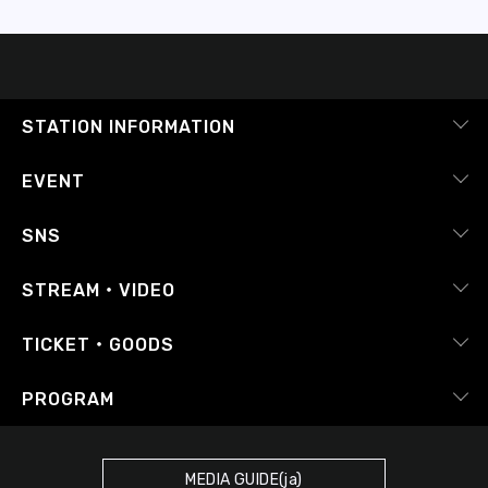
STATION INFORMATION
会社概要
EVENT
採用情報
ピックアップ
SNS
番組放送基準
イベントカレンダー
RADIPASS
STREAM・VIDEO
番組審議会
レポート
X（旧Twitter）
radiko.jp
Japan FM League
TICKET・GOODS
Facebook
YouTube Channel
プライバシーポリシー
RADIPASS TICKET
PROGRAM
Instagram
FM COCOLO
サイトポリシー
RADIPASS STORE
タイムテーブル
SDGsへの取り組み
RADIPASS GOLD
MEDIA GUIDE(ja)
DJ