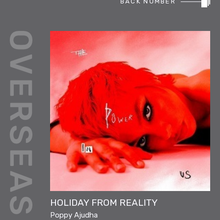
BACK NUMBER
REPORT
PODCAST
HEAVY ROTATION
DJ
FAQ
ONLINESHOP
HOLIDAY FROM REALITY
Poppy Ajudha