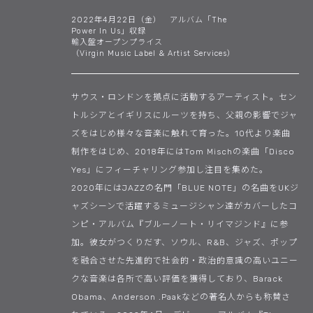
2022年4月22日（金） アルバム「The
Power In Us」収録
輸入盤オープンプライス
（Virgin Music Label & Artist Services）
サウス・ロンドンを拠点に活動するアーティスト。セン
トルシアとイギリスにルーツを持ち、父親の影響でジャ
ズをはじめ様々な音楽に触れて育った。10代より楽曲
制作をはじめ、2018年にはTom Mischの楽曲「Disco
Yes」にフィーチャリング参加し注目を集めた。
2020年にはJAZZの名門「BLUE NOTE」の名曲をUKジ
ャズシーンで活躍するミュージシャン達がカバーしたコ
ンピ・アルバム『ブルーノート・リイマジンド』に参
加。彼女がつくりだす、ソウル、R&B、ジャズ、ポップ
を融合させた先進的で社会的・政治的意識の高いユニー
クな音楽は各所で高い評価を獲得しており、Barack
Obama、Anderson .Paakなどの著名人からも称賛さ