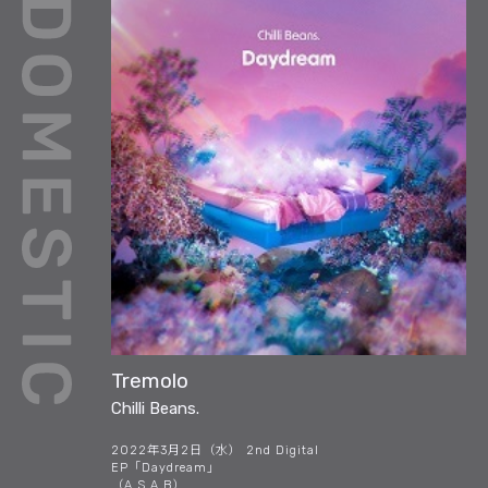
Tremolo
Chilli Beans.
2022年3月2日（水） 2nd Digital
EP「Daydream」
（A.S.A.B）