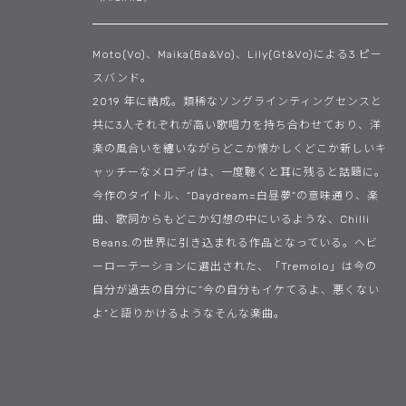
Moto(Vo)、Maika(Ba&Vo)、Lily(Gt&Vo)による3 ピー
スバンド。
2019 年に結成。類稀なソングラインティングセンスと
共に3人それぞれが高い歌唱力を持ち合わせており、洋
楽の風合いを纏いながらどこか懐かしくどこか新しいキ
ャッチーなメロディは、一度聴くと耳に残ると話題に。
今作のタイトル、“Daydream=白昼夢”の意味通り、楽
曲、歌詞からもどこか幻想の中にいるような、Chilli
Beans.の世界に引き込まれる作品となっている。ヘビ
ーローテーションに選出された、「Tremolo」は今の
自分が過去の自分に”今の自分もイケてるよ、悪くない
よ”と語りかけるようなそんな楽曲。