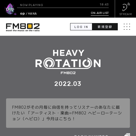
18:43
NOW PLAYING
Drop
ON-AIR LIST
/ HANA
STREAM
LOG IN
新規登録
メニュ
検
索
PICK UP
GUEST CALENDAR
2022.03
ON-AIR LIST
FM802がその月毎に自信を持ってリスナーのあなたに届
EVENT CALENDAR
けたい 「アーティスト・楽曲=FM802 ヘビーローテーシ
ョン（ヘビロ）」今月はこちら！
TIMETABLE