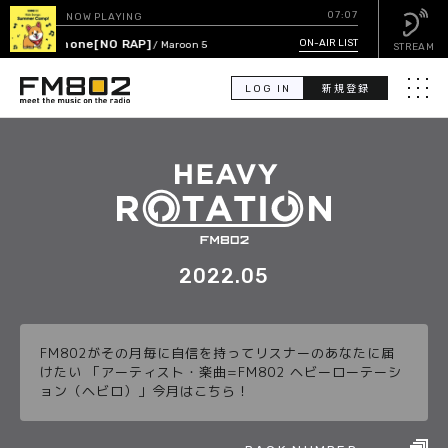
07:07
NOW PLAYING
Payphone[NO RAP]
ON-AIR LIST
/ Maroon 5
STREAM
LOG IN
新規登録
メニュ
検
索
PICK UP
GUEST CALENDAR
2022.05
ON-AIR LIST
FM802がその月毎に自信を持ってリスナーのあなたに届
EVENT CALENDAR
けたい 「アーティスト・楽曲=FM802 ヘビーローテーシ
ョン（ヘビロ）」今月はこちら！
TIMETABLE