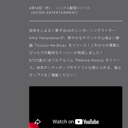
4月14日（木） シングル配信リリース
（ASTERI ENTERTAINMENT）
日本をこよなく愛するUKのシンガーソングライター
Alfie Templemanが、爽やかなサウンドが心地よい新
曲「Colour Me Blue」をリリース！これからの季節に
ぴったりの軽快なナンバーが完成しました！
5/27(金)にはフルアルバム『Mellow Moon』をリリー
ス。日本のシティポップのテイストも感じられる、極上
ポップスをご堪能ください！