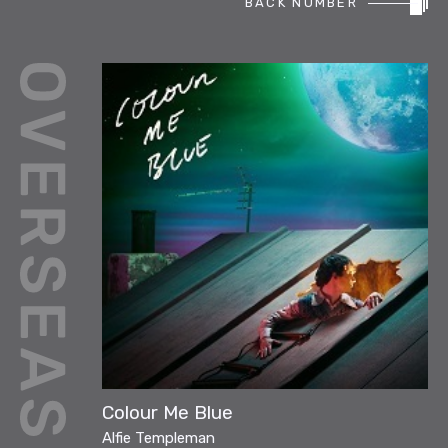
BACK NUMBER
REPORT
PODCAST
HEAVY ROTATION
DJ
FAQ
ONLINESHOP
Colour Me Blue
Alfie Templeman