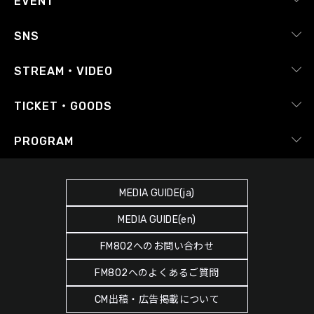
EVENT
採用情報
ピックアップ
SNS
番組放送基準
イベントカレンダー
RADIPASS
STREAM・VIDEO
番組審議会
レポート
X（旧Twitter）
radiko.jp
Japan FM League
TICKET・GOODS
Facebook
YouTube Channel
プライバシーポリシー
RADIPASS TICKET
PROGRAM
Instagram
FM COCOLO
サイトポリシー
RADIPASS STORE
タイムテーブル
SDGsへの取り組み
RADIPASS GOLD
MEDIA GUIDE(ja)
DJ
緊急地震速報の対応
MEDIA GUIDE(en)
ゲストカレンダー
災害情報共有パートナーシップ
FM802へのお問い合わせ
ポッドキャスト
人権尊重・コンプライアンスに関する調査の結果について
FM802へのよくあるご質問
ヘビーローテーション
CM出稿・広告掲載について