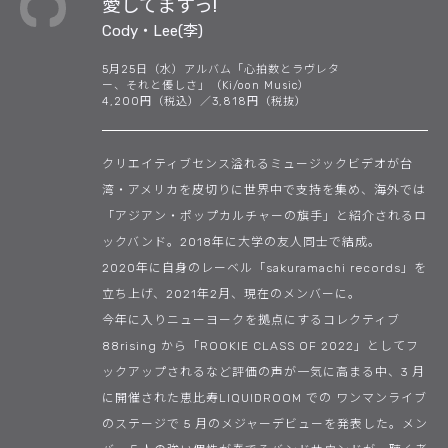
愛してますっ!
Cody・Lee(李)
5月25日（水）アルバム「心拍数とラヴレタ
ー、それと優しさ」（Ki/oon Music）
4,200円（税込）／3,818円（税抜）
クリエイティブセンス溢れるミュージックビデオが台
湾・アメリカを皮切りに世界中で支持を集め、海外では
「アジアン・ポップカルチャーの旗手」と紹介されるロ
ックバンド。2018年に大学の友人同士で結成。
2020年に自身のレーベル「sakuramachi records」を
立ち上げ、2021年2月、現在のメンバーに。
今年に入りニューヨークを拠点にするコレクティブ
88rising から「ROOKIE CLASS OF 2022」としてフ
ックアップされるなど評価の声が一気に高まる中、3 月
に開催された恵比寿LIQUIDROOM での ワンマンライブ
のステージで 5 月のメジャーデビューを発表した。メン