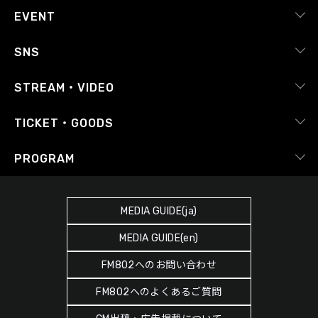
会社概要
EVENT
採用情報
ピックアップ
SNS
番組放送基準
イベントカレンダー
RADIPASS
STREAM・VIDEO
番組審議会
レポート
X（旧Twitter）
radiko.jp
Japan FM League
TICKET・GOODS
Facebook
YouTube Channel
プライバシーポリシー
RADIPASS TICKET
PROGRAM
Instagram
FM COCOLO
サイトポリシー
RADIPASS STORE
タイムテーブル
SDGsへの取り組み
RADIPASS GOLD
MEDIA GUIDE(ja)
DJ
緊急地震速報の対応
MEDIA GUIDE(en)
ゲストカレンダー
災害情報共有パートナーシップ
FM802へのお問い合わせ
ポッドキャスト
人権尊重・コンプライアンスに関する調査の結果について
FM802へのよくあるご質問
ヘビーローテーション