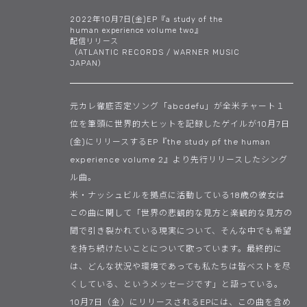
2022年10月7日(金)EP『a study of the
human experience volume two』
配信リリース
（ATLANTIC RECORDS / WARNER MUSIC
JAPAN）
元カレ徹底否定ソング「abcdefu」が全米チャート１
位を筆頭に世界的大ヒットを記録したゲイルが10月7日
(金)にリリースするEP『the study pf the human
experience volume 2』より先行リリースしたシング
ル曲。
米・ナッシュビルを拠点に活動している18歳の彼女は
この曲に関して「世界の悲観的な見方と楽観的な見方の
間で引き裂かれている現実について、そんな中でも希望
を持ち続けたいことについて歌っています。最終的に
は、どんな状況や環境であっても私たちは皆ベストを尽
くしている、というメッセージです」と語っている。
10月7日（金）にリリースされるEPには、この曲を含め