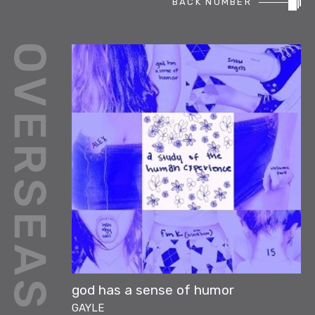
BACK NUMBER
REPORT
PODCAST
HEAVY ROTATION
DJ
FAQ
ONLINESHOP
god has a sense of humor
GAYLE