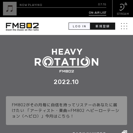
07:15
NOW PLAYING
KISS KISS KISS
ON-AIR LIST
/ flowerovlove
STREAM
LOG IN
新規登録
メニュ
検
索
PICK UP
GUEST CALENDAR
2022.10
ON-AIR LIST
FM802がその月毎に自信を持ってリスナーのあなたに届
EVENT CALENDAR
けたい 「アーティスト・楽曲=FM802 ヘビーローテーシ
ョン（ヘビロ）」今月はこちら！
TIMETABLE