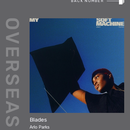
BACK NUMBER
REPORT
PODCAST
HEAVY ROTATION
DJ
FAQ
ONLINESHOP
Blades
Arlo Parks