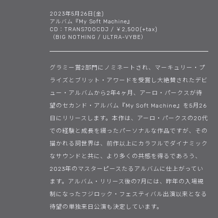
2023年5月26日(金)
アルバム『My Soft Machine』
CD：TRANS700CDJ / ￥2,500(+tax)
（BIG NOTHING / ULTRA-VYBE）
グラミー賞2部門にノミネートされ、マーキュリー・プ
ライズとブリット・アワードを受賞し大絶賛されたデビ
ュー・アルバムから2年4ヶ月、アーロ・パークスが待
望のセカンド・アルバム『My Soft Machine』を5月26
日にリリースします。本作は、アーロ・パークスの20代
での経験と成長を綴ったパーソナルな作品ですが、その
描かれる詞世界は、前作以上にカラフルでダイナミック
なサウンドと共に、より多くの共感を得るであろう、
2023年のマスターピースたるアルバムに仕上がってい
ます。アルバム・リリース後の7月には、昨年の入場規
制になったフジロック・フェスティバル出演以来となる
待望の単独来日公演も決定しています。