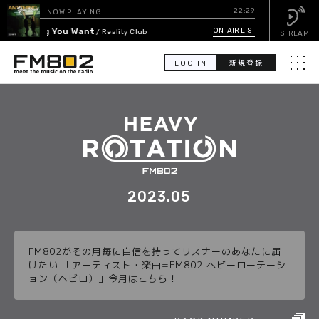
22:29
NOW PLAYING
Anything You Want
ON-AIR LIST
/ Reality Club
STREAM
LOG IN
新規登録
メニュ
検
索
PICK UP
GUEST CALENDAR
2023.05
ON-AIR LIST
FM802がその月毎に自信を持ってリスナーのあなたに届
EVENT CALENDAR
けたい 「アーティスト・楽曲=FM802 ヘビーローテーシ
ョン（ヘビロ）」今月はこちら！
TIMETABLE