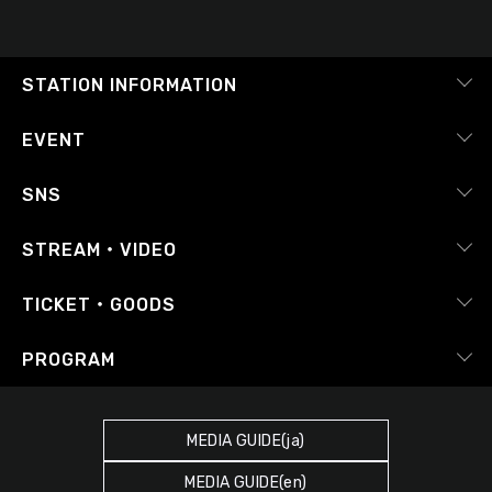
STATION INFORMATION
会社概要
EVENT
採用情報
ピックアップ
SNS
番組放送基準
イベントカレンダー
RADIPASS
STREAM・VIDEO
番組審議会
レポート
X（旧Twitter）
radiko.jp
Japan FM League
TICKET・GOODS
Facebook
YouTube Channel
プライバシーポリシー
RADIPASS TICKET
PROGRAM
Instagram
FM COCOLO
サイトポリシー
RADIPASS STORE
タイムテーブル
SDGsへの取り組み
RADIPASS GOLD
MEDIA GUIDE(ja)
DJ
緊急地震速報の対応
MEDIA GUIDE(en)
ゲストカレンダー