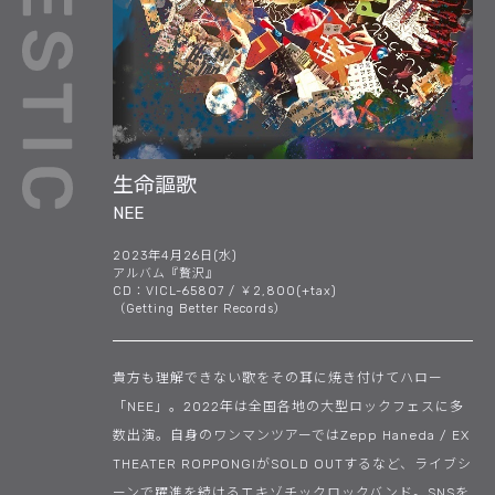
生命謳歌
NEE
2023年4月26日(水)
アルバム『贅沢』
CD：VICL-65807 / ￥2,800(+tax)
（Getting Better Records）
貴方も理解できない歌をその耳に焼き付けてハロー
「NEE」。2022年は全国各地の大型ロックフェスに多
数出演。自身のワンマンツアーではZepp Haneda / EX
THEATER ROPPONGIがSOLD OUTするなど、ライブシ
ーンで躍進を続けるエキゾチックロックバンド。SNSを