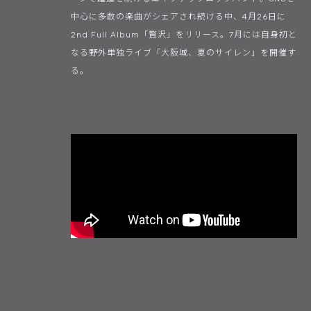
中心に多数の楽曲がシェアされ続ける中、4月26日に
2nd Full Album「贅沢」をリリース。7月には自身初と
なる野外単独ライブ「大阪城、夏のサイレン」を開催す
る。