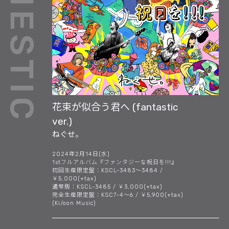
花束が似合う君へ (fantastic
ver.)
ねぐせ。
2024年2月14日(水)
1stフルアルバム『ファンタジーな祝日を!!!』
初回生産限定盤：KSCL-3483～3484 /
￥5,000(+tax)
通常版：KSCL-3485 / ￥3,000(+tax)
完全生産限定盤：KSC7-4～6 / ￥5,900(+tax)
(Ki/oon Music)