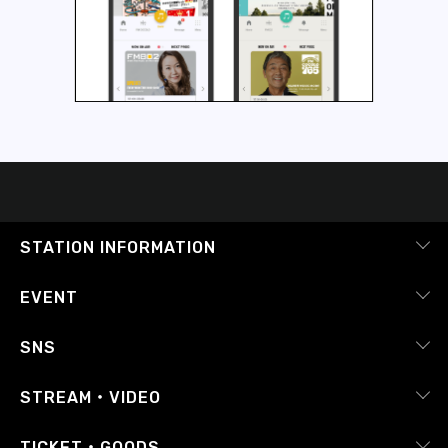
STATION INFORMATION
会社概要
EVENT
採用情報
ピックアップ
SNS
番組放送基準
イベントカレンダー
RADIPASS
STREAM・VIDEO
番組審議会
レポート
X（旧Twitter）
radiko.jp
Japan FM League
TICKET・GOODS