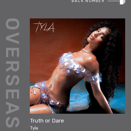
BACK NUMBER
REPORT
PODCAST
HEAVY ROTATION
DJ
FAQ
ONLINESHOP
Truth or Dare
Tyla