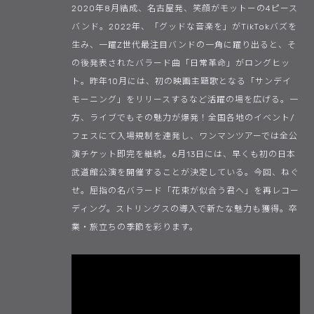
2020年8月結成、名古屋発、笑顔がモットーの4ピース
バンド。2022年、「グッドな音楽を」がTikTokバズを
生み、一躍Z世代最注目バンドの一角に躍り出ると、そ
の後発表されたバラード曲「日常革命」がロングヒッ
ト。昨年10月には、初の映画主題歌となる「サンデイ
モーニング」をリリースするなど活躍の場を広げる。一
方、ライブでもその魅力が爆発！全国各地のイベント/
フェスにて入場規制を連発し、ワンマンツアーでは全公
演チケット即完を継続。6月13日には、早くも初の日本
武道館公演を開催することが決定している。今回、ねぐ
せ。屈指の名バラード「花束が似合う君へ」を再レコー
ディング。ストリングスの導入で新たな魅力も獲得。卒
業・旅立ちの季節を彩ります。