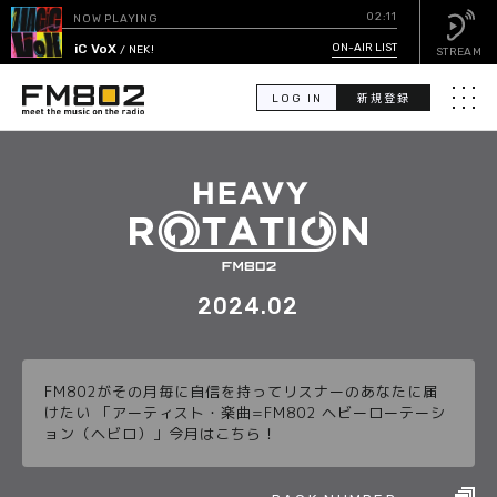
02:11
NOW PLAYING
MAGiC VoX
ON-AIR LIST
/ NEK!
STREAM
LOG IN
新規登録
メニュ
検
索
PICK UP
GUEST CALENDAR
2024.02
ON-AIR LIST
FM802がその月毎に自信を持ってリスナーのあなたに届
EVENT CALENDAR
けたい 「アーティスト・楽曲=FM802 ヘビーローテーシ
ョン（ヘビロ）」今月はこちら！
TIMETABLE