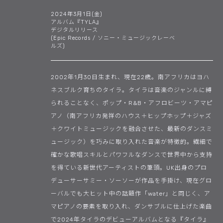
2024年3月1日(金)
アルバム『TYLA』
デジタルリリース
(Epic Records / ソニー・ミュージックレーベ
ルズ)
2002年1月30日生まれ、現在22歳。南アフリカはヨハ
ネスブルク育ちのタイラ。タイラは音楽のジャンルに縛
られることなく、ポップ・R&B・アフロビーツ・アマピ
アノ（南アフリカ発祥のハウス＋ヒップホップ＋ジャズ
＋クワイトミュージックを融合させた、最新のダンスミ
ュージック）を巧みに取り入れた音楽が特徴的。繊細で
確かな歌唱スキルとパワフルなダンスで世界中から支持
を得ている新世代アーティストの筆頭。UK出身のプロ
デューサーサミー・ソーソーが作品を手掛け、現在グロ
ーバルでも大ヒット中の話題作「water」と同じく、ア
マピアノの要素を取り入れ、ダンサブルに仕上げた楽曲
で2024年タイラのデビューアルバムとなる『タイラ』