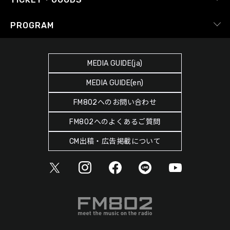
Facebook
YouTube Channel
プライバシーポリシー
RADIPASS TICKET
PROGRAM
Instagram
FM COCOLO
サイトポリシー
RADIPASS STORE
タイムテーブル
SDGsへの取り組み
RADIPASS GOLD
MEDIA GUIDE(ja)
DJ
緊急地震速報の対応
MEDIA GUIDE(en)
ゲストカレンダー
災害情報共有パートナーシップ
FM802へのお問い合わせ
ポッドキャスト
人権尊重・コンプライアンスに関する調査の結果について
FM802へのよくあるご質問
ヘビーローテーション
CM出稿・広告掲載について