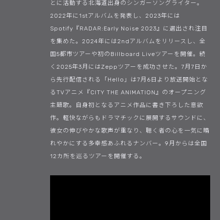
とに活動する北海道出身のシンガーソングライター。
2022年に1stアルバムを発表し、2023年には
Spotify『RADAR:Early Noise 2023』に選出され注目
を集めた。2024年には2ndアルバムをリリースし、全
国5都市ツアーや初のBillboard Liveツアーを開催。続
く2025年3月にはZeppツアーを成功させた。7月7日か
ら先行配信される「Hello」は7月6日より放送開始とな
るTVアニメ『CITY THE ANIMATION』のオープニング
主題歌。自身初となるアニメ作品に書き下ろした意欲
作。軽快ながらもドラマチックに展開するサウンドに、
彼女の伸びやかな歌声が重なり、聴く者の心を一気に晴
れやかにする多幸感あふれるナンバー。9月からは全国
12カ所を巡るツアーを開催する。