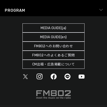
Facebook
YouTube Channel
プライバシーポリシー
RADIPASS TICKET
PROGRAM
Instagram
FM COCOLO
サイトポリシー
RADIPASS STORE
タイムテーブル
SDGsへの取り組み
RADIPASS GOLD
MEDIA GUIDE(ja)
DJ
緊急地震速報の対応
MEDIA GUIDE(en)
ゲストカレンダー
災害情報共有パートナーシップ
FM802へのお問い合わせ
ポッドキャスト
人権尊重・コンプライアンスに関する調査の結果について
FM802へのよくあるご質問
ヘビーローテーション
CM出稿・広告掲載について