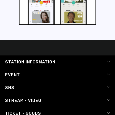
STATION INFORMATION
会社概要
EVENT
採用情報
ピックアップ
SNS
番組放送基準
イベントカレンダー
RADIPASS
STREAM・VIDEO
番組審議会
レポート
X（旧Twitter）
radiko.jp
Japan FM League
TICKET・GOODS