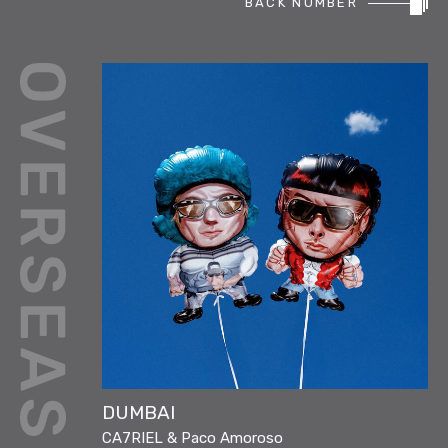
BACK NUMBER
REPORT
PODCAST
HEAVY ROTATION
DJ
FAQ
ONLINESHOP
DUMBAI
CA7RIEL & Paco Amoroso