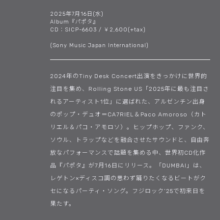
2025年7月16日(水)
Album『パポタ』
CD：SICP-6603 / ￥2,600(+tax)
(Sony Music Japan International)
2024年のTiny Desk Concert出演をきっかけに世界的
注目を集め、Rolling Stone US「2025年に最も注目さ
れるアーティスト1位」に選ばれた、アルゼンチン出身
のポップ・デュオ＝CA7RIEL＆Paco Amoroso（カト
リエル＆パコ・アモロソ）。ヒップホップ、ファンク、
ソウル、トラップなどを融合させたサウンドと、自由奔
放なパフォーマンスで話題を集める中、世界初CD化作
品『パポタ』が7月16日にリリース。「DUMBAI」は、
レゲトン×ディスコ調の思わず踊りたくなるビートがク
セになるパーティ・ソング。フジロック’25で初来日を
果たす。