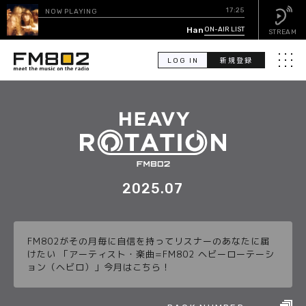
17:25
NOW PLAYING
Hanging Out To Dry
ON-AIR LIST
/ Florence R
STREAM
LOG IN
新規登録
メニュ
検
索
PICK UP
GUEST CALENDAR
2025.07
ON-AIR LIST
FM802がその月毎に自信を持ってリスナーのあなたに届
EVENT CALENDAR
けたい 「アーティスト・楽曲=FM802 ヘビーローテーシ
ョン（ヘビロ）」今月はこちら！
TIMETABLE