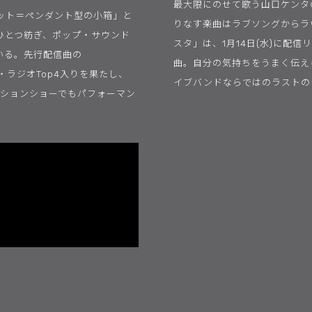
最大限にのせて歌う山口ケンタ
ケット＝ペンダント型の小箱」と
りなす楽曲はラブソングからラ
ひとつ紡ぎ、ポップ・サウンド
スタ」は、1月14日(水)に配信
いる。先行配信曲の
曲。自分の気持ちをうまく伝え
プ・ラジオTop4入りを果たし、
イブバンドならではのラストの
ッションショーでもパフォーマン