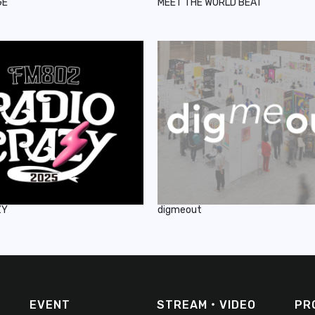
GE
MEET THE WORLD BEAT
ZY
digmeout
EVENT
STREAM・VIDEO
PR