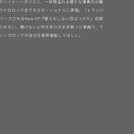
のハイトーンボイスと、一体感溢れる確かな演奏力が織
ウドなロックまでをエモーショナルに表現。「トランジ
リリースされるNew EP『歌えもしない恋ばっかだ』収録
られない、情けない心中をありのまま歌った楽曲で、ラ
シンガロングの迫力を是非堪能してほしい。