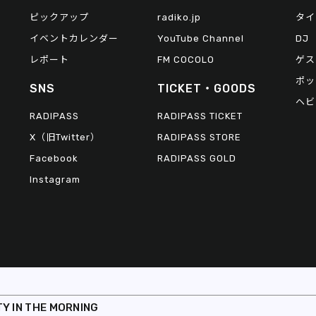
ピックアップ
radiko.jp
タイ
イベントカレンダー
YouTube Channel
DJ
レポート
FM COCOLO
ゲス
ポッ
SNS
TICKET・GOODS
ヘビ
RADIPASS
RADIPASS TICKET
X（旧Twitter）
RADIPASS STORE
Facebook
RADIPASS GOLD
Instagram
TY IN THE MORNING
© 2026 FM802