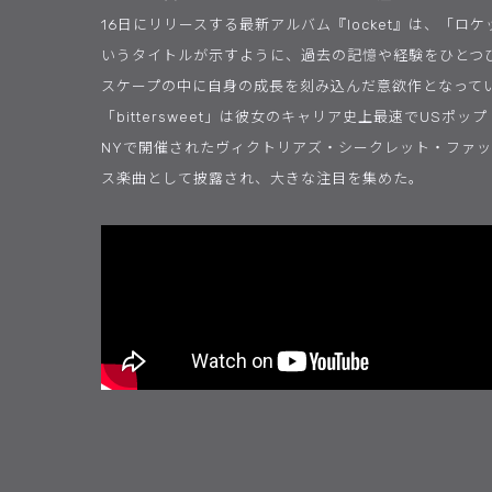
16日にリリースする最新アルバム『locket』は、「ロ
いうタイトルが示すように、過去の記憶や経験をひとつ
スケープの中に自身の成長を刻み込んだ意欲作となって
「bittersweet」は彼女のキャリア史上最速でUSポッ
NYで開催されたヴィクトリアズ・シークレット・ファ
ス楽曲として披露され、大きな注目を集めた。