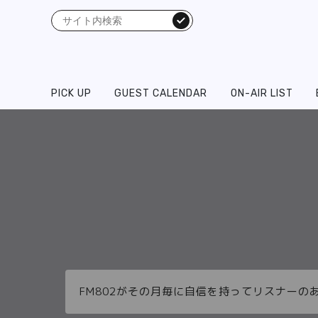
検索
PICK UP
GUEST CALENDAR
ON-AIR LIST
FM802がその月毎に自信を持ってリスナーの