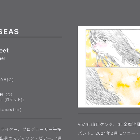
SEAS
eet
eer
10日(金)
6日（金）
ket (ロケット)』
Labels Inc.)
Vo/Gt.山口ケンタ、Gt.金廣
グライター、プロデューサー等多
バンド。2024年8月にソニ
出身のマディソン・ビアー。1月