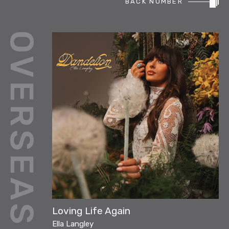
BACK NUMBER
REPORT
PODCAST
HEAVY ROTATION
DJ
FAQ
ONLINESHOP
Loving Life Again
Ella Langley