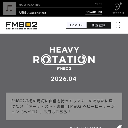
11:35
NOW PLAYING
I'M YOURS
ON-AIR LIST
/ Jason Mraz
STREAM
LOG IN
新規登録
メニュ
検
索
PICK UP
GUEST CALENDAR
2026.04
ON-AIR LIST
FM802がその月毎に自信を持ってリスナーのあなたに届
EVENT CALENDAR
けたい 「アーティスト・楽曲=FM802 ヘビーローテーシ
ョン（ヘビロ）」今月はこちら！
TIMETABLE