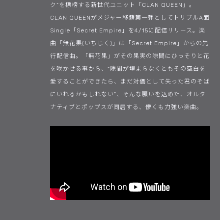
ク”を標榜する新世代ユニット「CLAN QUEEN」。
CLAN QUEENがメジャー移籍第一弾としてトリプルA面
Single「Secret Empire」を4/15に配信リリース。楽
曲「無花果(いちじく)」は「Secret Empire」からの先
行配信曲。「無花果」がその果実の隙間にひっそりと花
を咲かせる事から、“隙間が埋まらなくともその空白を
愛することができたら、まだ対価として失った君のそば
にいれるかもしれない”、そんな願いを込めた、オルタ
ナティブとポップスが同居する、儚くも力強い楽曲。