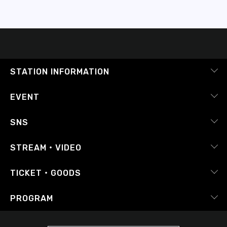
STATION INFORMATION
会社概要
EVENT
採用情報
ピックアップ
SNS
番組放送基準
イベントカレンダー
RADIPASS
STREAM・VIDEO
番組審議会
レポート
X（旧Twitter）
radiko.jp
Japan FM League
TICKET・GOODS
Facebook
YouTube Channel
プライバシーポリシー
RADIPASS TICKET
PROGRAM
Instagram
FM COCOLO
サイトポリシー
RADIPASS STORE
タイムテーブル