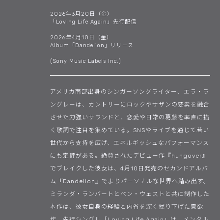
2026年3月20日（金）
「Loving Life Again」先行配信
2026年4月10日（金）
Album「Dandelion」リリース
(Sony Music Labels Inc.)
アメリカ南部出身のシンガーソングライター、エラ・ラ
ングレーは、カントリーにロックやサザンの要素を融合
させた力強いサウンドと、恋愛や日常の葛藤を率直に描
く歌詞で注目を集めている。SNSやライブを通じて若い
世代から支持を広げ、エネルギッシュなパフォーマンス
にも定評がある。絶賛されたデビュー作『hungover』
でブレイクした彼女は、4月10日発売のセカンドアルバ
ム『Dandelion』でよりパーソナルな世界へ踏み出す。
ミランダ・ランバートとベン・ウェストと共に制作した
本作は、彼女自身の経験と内省を深く掘り下げた意欲
作。先行シングル「Loving Life Again」は、メンタル