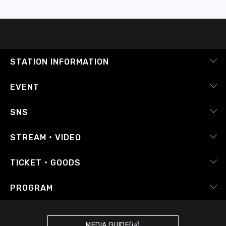
STATION INFORMATION
会社概要
EVENT
採用情報
ピックアップ
SNS
番組放送基準
イベントカレンダー
RADIPASS
STREAM・VIDEO
番組審議会
レポート
X（旧Twitter）
radiko.jp
Japan FM League
TICKET・GOODS
Facebook
YouTube Channel
プライバシーポリシー
RADIPASS TICKET
PROGRAM
Instagram
FM COCOLO
サイトポリシー
RADIPASS STORE
タイムテーブル
SDGsへの取り組み
RADIPASS GOLD
MEDIA GUIDE(ja)