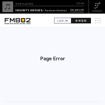
20:54
NOW PLAYING
OBSCURITY KNOCKS
ON-AIR LIST
/ Trashcan Sinatras
STREAM
LOG IN
新規登録
メニュ
検
索
PICK UP
Page Error
GUEST CALENDAR
ON-AIR LIST
EVENT CALENDAR
TIMETABLE