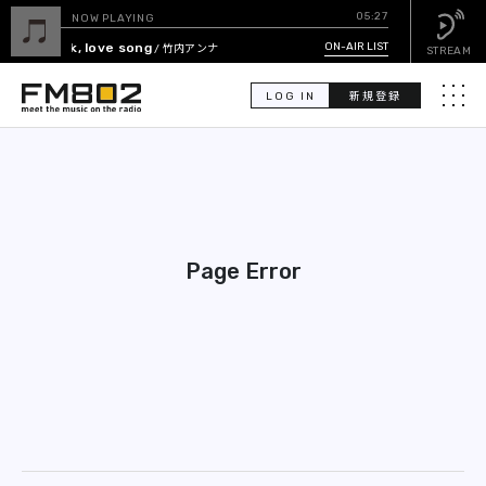
05:27
NOW PLAYING
ok, love song
ON-AIR LIST
/ 竹内アンナ
STREAM
LOG IN
新規登録
メニュ
検
索
PICK UP
Page Error
GUEST CALENDAR
ON-AIR LIST
EVENT CALENDAR
TIMETABLE