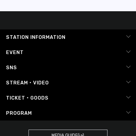
STATION INFORMATION
会社概要
EVENT
採用情報
ピックアップ
SNS
番組放送基準
イベントカレンダー
RADIPASS
STREAM・VIDEO
番組審議会
レポート
X（旧Twitter）
radiko.jp
Japan FM League
TICKET・GOODS
Facebook
YouTube Channel
プライバシーポリシー
RADIPASS TICKET
PROGRAM
Instagram
FM COCOLO
サイトポリシー
RADIPASS STORE
タイムテーブル
SDGsへの取り組み
RADIPASS GOLD
MEDIA GUIDE(ja)