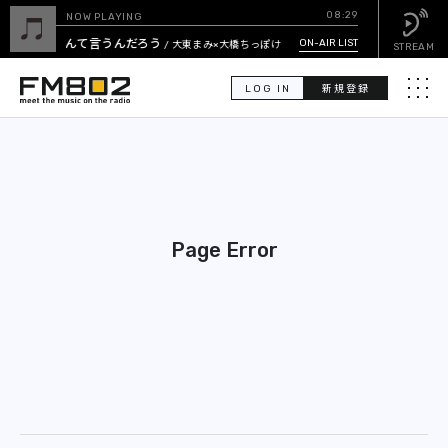
08:29
NOW PLAYING
なんて言うんだろう
ON-AIR LIST
/ 大東まみ×大橋ちっぽけ
STREAM
LOG IN
新規登録
メニュ
検
索
PICK UP
Page Error
GUEST CALENDAR
ON-AIR LIST
EVENT CALENDAR
TIMETABLE