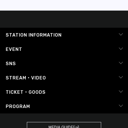
STATION INFORMATION
会社概要
EVENT
採用情報
ピックアップ
SNS
番組放送基準
イベントカレンダー
RADIPASS
STREAM・VIDEO
番組審議会
レポート
X（旧Twitter）
radiko.jp
Japan FM League
TICKET・GOODS
Facebook
YouTube Channel
プライバシーポリシー
RADIPASS TICKET
PROGRAM
Instagram
FM COCOLO
サイトポリシー
RADIPASS STORE
タイムテーブル
SDGsへの取り組み
RADIPASS GOLD
MEDIA GUIDE(ja)