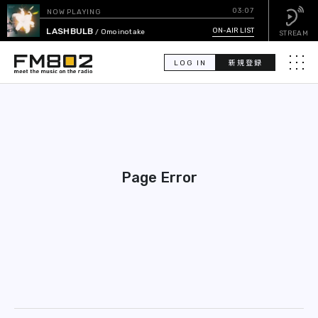
03:07
NOW PLAYING
FLASHBULB
ON-AIR LIST
/ Omoinotake
STREAM
LOG IN
新規登録
メニュ
検
索
PICK UP
Page Error
GUEST CALENDAR
ON-AIR LIST
EVENT CALENDAR
TIMETABLE