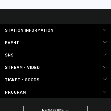
STATION INFORMATION
会社概要
EVENT
採用情報
ピックアップ
SNS
番組放送基準
イベントカレンダー
RADIPASS
STREAM・VIDEO
番組審議会
レポート
X（旧Twitter）
radiko.jp
Japan FM League
TICKET・GOODS
Facebook
YouTube Channel
プライバシーポリシー
RADIPASS TICKET
PROGRAM
Instagram
FM COCOLO
サイトポリシー
RADIPASS STORE
タイムテーブル
SDGsへの取り組み
RADIPASS GOLD
MEDIA GUIDE(ja)