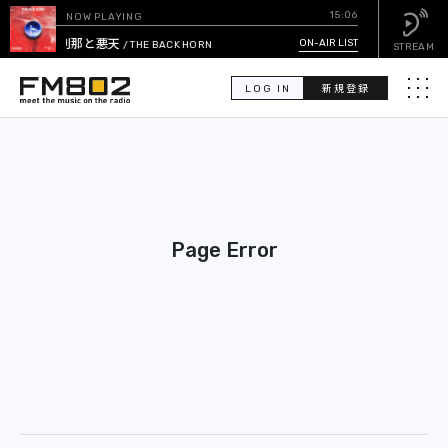
15:06
NOW PLAYING
刹那と悪天
ON-AIR LIST
/ THE BACK HORN
STREAM
LOG IN
新規登録
メニュ
検
索
PICK UP
Page Error
GUEST CALENDAR
ON-AIR LIST
EVENT CALENDAR
TIMETABLE