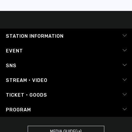
STATION INFORMATION
会社概要
EVENT
採用情報
ピックアップ
SNS
番組放送基準
イベントカレンダー
RADIPASS
STREAM・VIDEO
番組審議会
レポート
X（旧Twitter）
radiko.jp
Japan FM League
TICKET・GOODS
Facebook
YouTube Channel
プライバシーポリシー
RADIPASS TICKET
PROGRAM
Instagram
FM COCOLO
サイトポリシー
RADIPASS STORE
タイムテーブル
SDGsへの取り組み
RADIPASS GOLD
MEDIA GUIDE(ja)