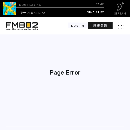
13:49
NOW PLAYING
ラッキー
ON-AIR LIST
/ Furui Riho
STREAM
LOG IN
新規登録
メニュ
検
索
PICK UP
Page Error
GUEST CALENDAR
ON-AIR LIST
EVENT CALENDAR
TIMETABLE