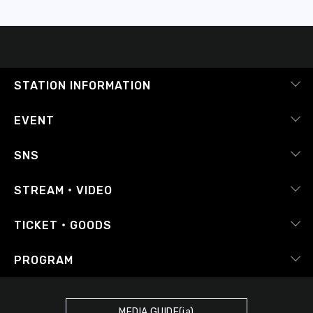
STATION INFORMATION
会社概要
EVENT
採用情報
ピックアップ
SNS
番組放送基準
イベントカレンダー
RADIPASS
STREAM・VIDEO
番組審議会
レポート
X（旧Twitter）
radiko.jp
Japan FM League
TICKET・GOODS
Facebook
YouTube Channel
プライバシーポリシー
RADIPASS TICKET
PROGRAM
Instagram
FM COCOLO
サイトポリシー
RADIPASS STORE
タイムテーブル
SDGsへの取り組み
RADIPASS GOLD
MEDIA GUIDE(ja)