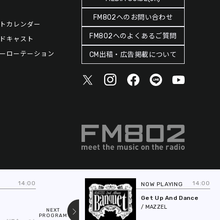
FM802へのお問い合わせ
トカレンダー
FM802へのよくあるご質問
ドキャスト
ーローテーション
CM出稿・広告掲載について
14:00
14:00
NOW PLAYING
NE
R
Get Up And Dance
/ MAZZEL
NEXT
PREV
PROGRAM
PROGRAM