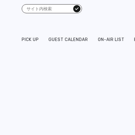
検索
PICK UP
GUEST CALENDAR
ON-AIR LIST