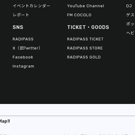
イベントカレンダー
YouTube Channel
DJ
レポート
FM COCOLO
ゲス
ポッ
SNS
TICKET・GOODS
ヘビ
RADIPASS
RADIPASS TICKET
X（旧Twitter）
RADIPASS STORE
Facebook
RADIPASS GOLD
Instagram
Map!!
© 2026 FM802