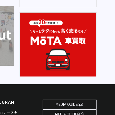
OGRAM
MEDIA GUIDE(ja)
ムテーブル
MEDIA GUIDE(en)