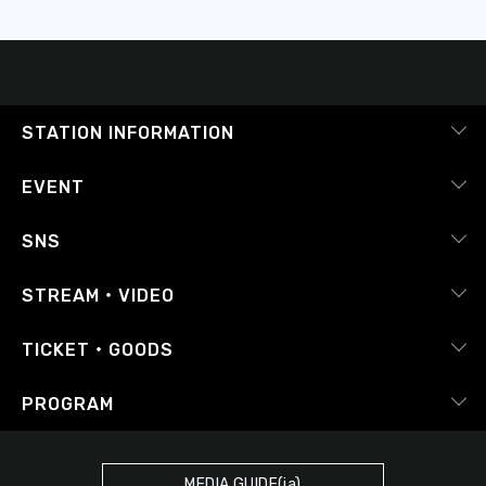
STATION INFORMATION
会社概要
EVENT
採用情報
ピックアップ
SNS
番組放送基準
イベントカレンダー
RADIPASS
STREAM・VIDEO
番組審議会
レポート
X（旧Twitter）
radiko.jp
Japan FM League
TICKET・GOODS
Facebook
YouTube Channel
プライバシーポリシー
RADIPASS TICKET
PROGRAM
Instagram
FM COCOLO
サイトポリシー
RADIPASS STORE
タイムテーブル
SDGsへの取り組み
RADIPASS GOLD
MEDIA GUIDE(ja)