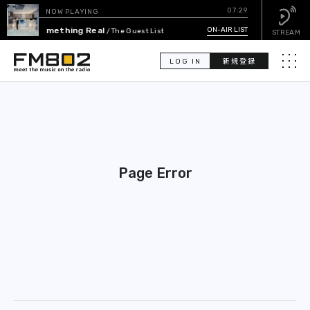
07:29
NOW PLAYING
Something Real
ON-AIR LIST
/ The Guest List
STREAM
LOG IN
新規登録
メニュ
検
索
PICK UP
Page Error
GUEST CALENDAR
ON-AIR LIST
EVENT CALENDAR
TIMETABLE