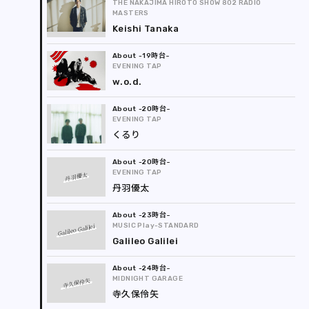
THE NAKAJIMA HIROTO SHOW 802 RADIO
MASTERS
Keishi Tanaka
-19時台
EVENING TAP
w.o.d.
-20時台
EVENING TAP
くるり
-20時台
EVENING TAP
丹羽優太
丹羽優太
-23時台
Galileo Galilei
MUSIC Play-STANDARD
Galileo Galilei
-24時台
MIDNIGHT GARAGE
寺久保伶矢
寺久保伶矢