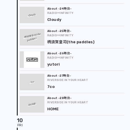
-24時台
RADIO∞INFINITY
Cloudy
Cloudy
-25時台
柄須賀皇司(the
RADIO∞INFINITY
paddles)
柄須賀皇司(the paddles)
-26時台
RADIO∞INFINITY
yutori
-27時台
RIVERSIDE IN YOUR HEART
7co
7co
-28時台
RIVERSIDE IN YOUR HEART
HOME
HOME
10