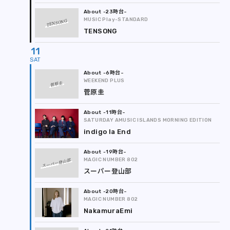
-23時台
MUSIC Play-STANDARD
TENSONG
TENSONG
11
-6時台
WEEKEND PLUS
菅原圭
菅原圭
-11時台
SATURDAY AMUSIC ISLANDS MORNING EDITION
indigo la End
-19時台
スーパー登山部
MAGIC NUMBER 802
スーパー登山部
-20時台
MAGIC NUMBER 802
NakamuraEmi