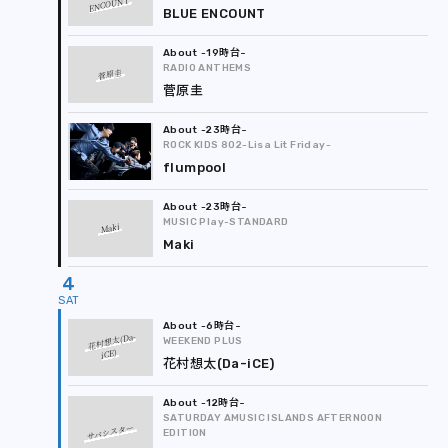
ENCOUNT
BLUE ENCOUNT
-19時台
RADIO ANTHEMS
菅原圭
菅原圭
-23時台
ROCK KIDS 802-Lisa Lit Friday-
flumpool
-23時台
MUSIC Play-STANDARD
Maki
Maki
4
-6時台
花村想太(Da-
WEEKEND PLUS
iCE)
花村想太(Da-iCE)
-12時台
SATURDAY AMUSIC ISLANDS AFTERNOON
サバシスター
EDITION