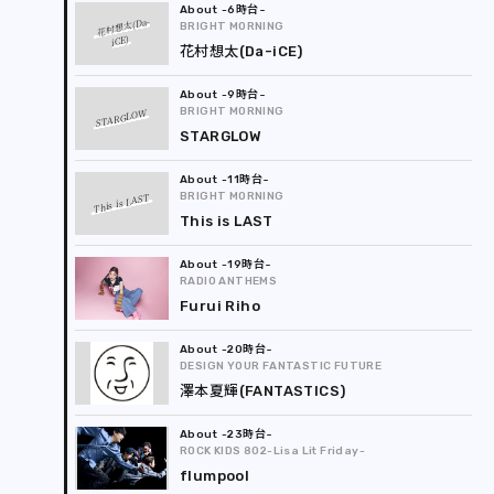
-6時台
花村想太(Da-
BRIGHT MORNING
iCE)
花村想太(Da-iCE)
-9時台
BRIGHT MORNING
STARGLOW
STARGLOW
-11時台
BRIGHT MORNING
This is LAST
This is LAST
-19時台
RADIO ANTHEMS
Furui Riho
-20時台
DESIGN YOUR FANTASTIC FUTURE
澤本夏輝(FANTASTICS)
-23時台
ROCK KIDS 802-Lisa Lit Friday-
flumpool