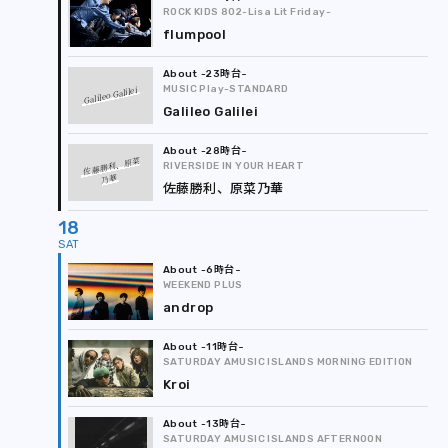
ROCK KIDS 802-Lisa Lit Friday-
flumpool
-23時台
Galileo Galilei
MUSIC Play-STANDARD
Galileo Galilei
-28時台
佐藤勝利、原菜
RIVERSIDE IN YOUR HEART
乃華
佐藤勝利、原菜乃華
18
-6時台
WEEKEND PLUS
androp
-11時台
SATURDAY AMUSIC ISLANDS MORNING EDITION
Kroi
-13時台
SATURDAY AMUSIC ISLANDS AFTERNOON