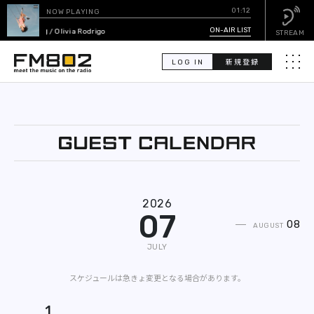
01:12
NOW PLAYING
d song
ON-AIR LIST
/ Olivia Rodrigo
STREAM
LOG IN
新規登録
メニュ
検
索
PICK UP
GUEST CALENDAR
2026
07
ON-AIR LIST
08
AUGUST
JULY
EVENT CALENDAR
スケジュールは急きょ変更となる場合があります。
TIMETABLE
1