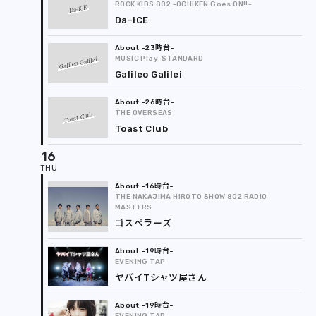
ROCK KIDS 802 -OCHIKEN Goes ON!!-
Da-iCE
Da-iCE
-23時台
Galileo Galilei
MUSIC Play-STANDARD
Galileo Galilei
-26時台
THE OVERSEAS
Toast Club
Toast Club
16
-16時台
THE NAKAJIMA HIROTO SHOW 802 RADIO
MASTERS
ゴスペラーズ
-19時台
EVENING TAP
ヤバイTシャツ屋さん
-19時台