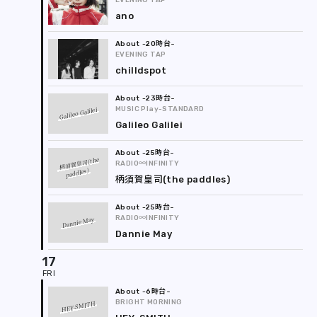
EVENING TAP
ano
-20時台
EVENING TAP
chilldspot
-23時台
Galileo Galilei
MUSIC Play-STANDARD
Galileo Galilei
-25時台
柄須賀皇司(the
RADIO∞INFINITY
paddles)
柄須賀皇司(the paddles)
-25時台
RADIO∞INFINITY
Dannie May
Dannie May
17
-6時台
BRIGHT MORNING
HEY-SMITH