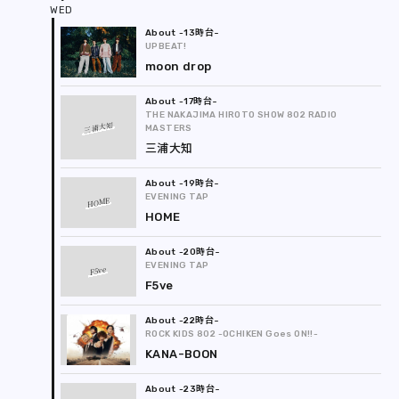
REPORT
-13時台
PODCAST
UPBEAT!
moon drop
HEAVY ROTATION
-17時台
THE NAKAJIMA HIROTO SHOW 802 RADIO
三浦大知
MASTERS
DJ
三浦大知
FAQ
-19時台
EVENING TAP
HOME
HOME
ONLINESHOP
-20時台
EVENING TAP
F5ve
F5ve
-22時台
ROCK KIDS 802 -OCHIKEN Goes ON!!-
KANA-BOON
-23時台