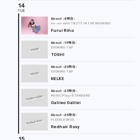
14
-8時台
on-air with TACTY IN THE MORNING
Furui Riho
-19時台
EVENING TAP
TOSHI
TOSHI
-20時台
EVENING TAP
NELKE
NELKE
-23時台
Galileo Galilei
MUSIC Play-STANDARD
Galileo Galilei
-24時台
FLEEKLOUNGE
Redhair Rosy
Redhair Rosy
15