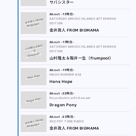
サバシスター
-13時台
SATURDAY AMUSIC ISLANDS AFTERNOON
金井政人 FROM
EDITION
BIGMAMA
金井政人 FROM BIGMAMA
-17時台
山村隆太＆阪井
SATURDAY AMUSIC ISLANDS AFTERNOON
一生
EDITION
（flumpool）
山村隆太＆阪井一生（flumpool）
-19時台
MAGIC NUMBER 802
Hana Hope
Hana Hope
-22時台
Roundtable with Komaki
Dragon Pony
Dragon Pony
-23時台
金井政人 FROM
802 PSY TONE RADIO
BIGMAMA
金井政人 FROM BIGMAMA