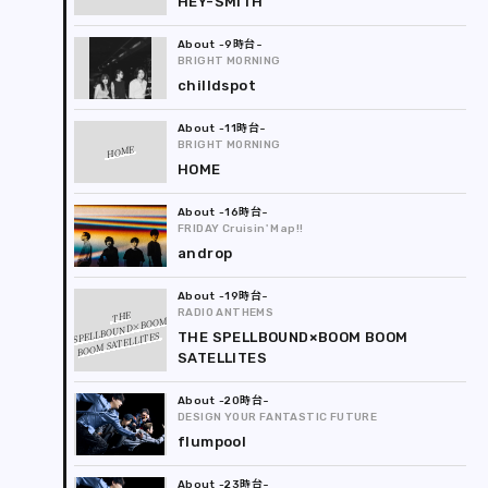
HEY-SMITH
-9時台
BRIGHT MORNING
chilldspot
-11時台
BRIGHT MORNING
HOME
HOME
-16時台
FRIDAY Cruisin' Map!!
androp
-19時台
RADIO ANTHEMS
THE
SPELLBOUND×BOOM
BOOM SATELLITES
THE SPELLBOUND×BOOM BOOM
SATELLITES
-20時台
DESIGN YOUR FANTASTIC FUTURE
flumpool
-23時台