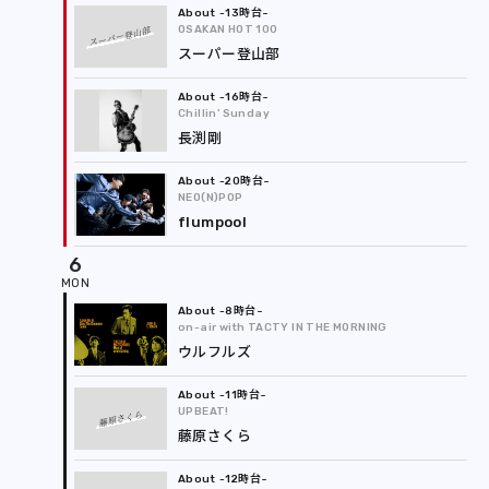
-13時台
スーパー登山部
OSAKAN HOT 100
スーパー登山部
-16時台
Chillin’ Sunday
長渕剛
-20時台
NEO(N)POP
flumpool
6
-8時台
on-air with TACTY IN THE MORNING
ウルフルズ
-11時台
UPBEAT!
藤原さくら
藤原さくら
-12時台