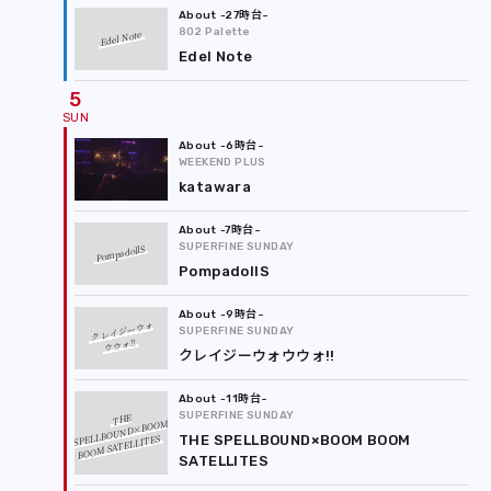
-27時台
802 Palette
Edel Note
Edel Note
5
-6時台
WEEKEND PLUS
katawara
-7時台
SUPERFINE SUNDAY
PompadollS
PompadollS
-9時台
クレイジーウォ
SUPERFINE SUNDAY
ウウォ!!
クレイジーウォウウォ!!
-11時台
SUPERFINE SUNDAY
THE
SPELLBOUND×BOOM
BOOM SATELLITES
THE SPELLBOUND×BOOM BOOM
SATELLITES