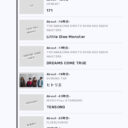
UPBEAT!
171
171
-16時台
THE NAKAJIMA HIROTO SHOW 802 RADIO
Little Glee
MASTERS
Monster
Little Glee Monster
-17時台
THE NAKAJIMA HIROTO SHOW 802 RADIO
DREAMS COME
MASTERS
TRUE
DREAMS COME TRUE
-18時台
EVENING TAP
ヒトリエ
-23時台
MUSIC Play-STANDARD
TENSONG
TENSONG
-25時台
FLEEKLOUNGE
坂東祐大