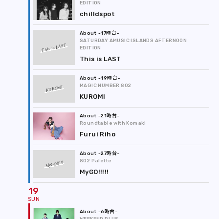
EDITION
chilldspot
-17時台
SATURDAY AMUSIC ISLANDS AFTERNOON
This is LAST
EDITION
This is LAST
-19時台
MAGIC NUMBER 802
KUROMI
KUROMI
-21時台
Roundtable with Komaki
Furui Riho
-27時台
802 Palette
MyGO!!!!!
MyGO!!!!!
19
-6時台