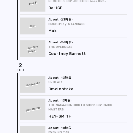
ROCK KIDS 802 -OCHIKEN Goes ON!!-
Da-iCE
Da-iCE
-23時台
MUSIC Play-STANDARD
Maki
Maki
-26時台
Courtney
THE OVERSEAS
Barnett
Courtney Barnett
2
-13時台
UPBEAT!
Omoinotake
Omoinotake
-17時台
THE NAKAJIMA HIROTO SHOW 802 RADIO
HEY-SMITH
MASTERS
HEY-SMITH
-18時台
EVENING TAP