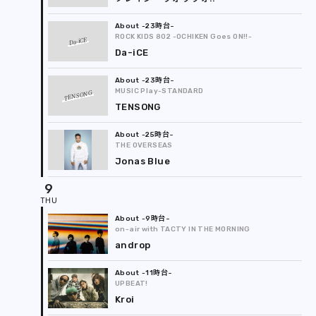
-23時台
ROCK KIDS 802 -OCHIKEN Goes ON!!-
Da-iCE
Da-iCE
-23時台
MUSIC Play-STANDARD
TENSONG
TENSONG
-25時台
THE OVERSEAS
Jonas Blue
9
-9時台
on-air with TACTY IN THE MORNING
androp
-11時台
UPBEAT!
Kroi