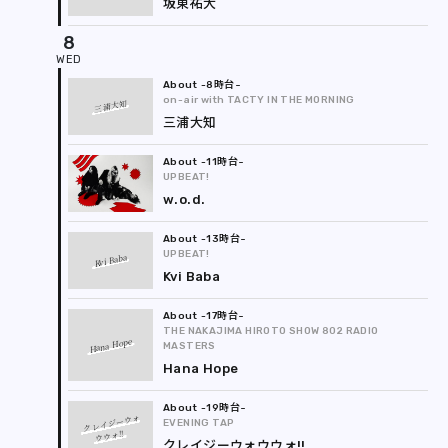
坂東祐大
8
-8時台
on-air with TACTY IN THE MORNING
三浦大知
三浦大知
-11時台
UPBEAT!
w.o.d.
-13時台
UPBEAT!
Kvi Baba
Kvi Baba
-17時台
THE NAKAJIMA HIROTO SHOW 802 RADIO
Hana Hope
MASTERS
Hana Hope
-19時台
クレイジーウォ
EVENING TAP
ウウォ!!
クレイジーウォウウォ!!