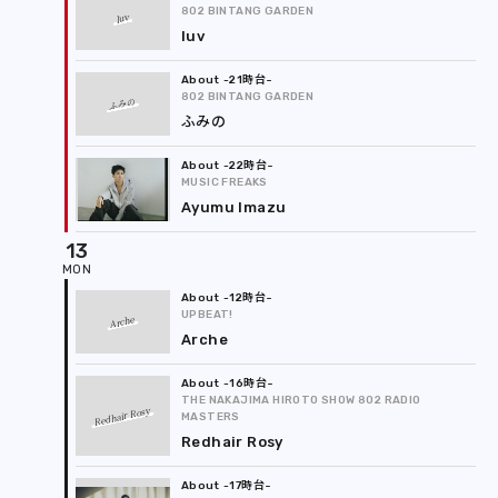
802 BINTANG GARDEN
luv
luv
-21時台
802 BINTANG GARDEN
ふみの
ふみの
-22時台
MUSIC FREAKS
Ayumu Imazu
13
-12時台
UPBEAT!
Arche
Arche
-16時台
THE NAKAJIMA HIROTO SHOW 802 RADIO
Redhair Rosy
MASTERS
Redhair Rosy
-17時台