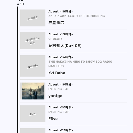
-10時台
on-air with TACTY IN THE MORNING
赤星憲広
赤星憲広
-13時台
花村想太(Da-
UPBEAT!
iCE)
花村想太(Da-iCE)
-16時台
THE NAKAJIMA HIROTO SHOW 802 RADIO
Kvi Baba
MASTERS
Kvi Baba
-19時台
EVENING TAP
yonige
-20時台
EVENING TAP
F5ve
F5ve
-23時台