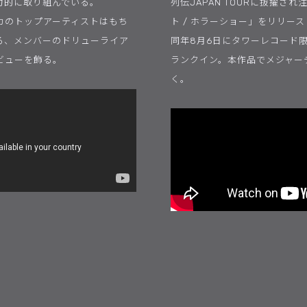
力的に取り組んでいる。
列伝JAPAN TOURに抜擢さ
カのトップアーティストはもち
ト / ホラーショー」をリリー
る、メンバーのドリューライア
同年8月6日にタワーレコード限
ビューを飾る。
ランクイン。本作品でメジャー
く。