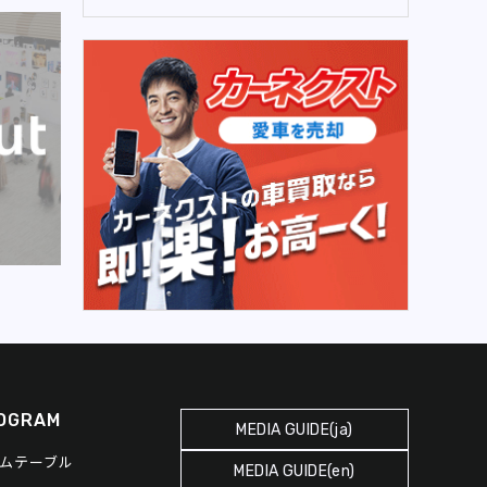
OGRAM
MEDIA GUIDE(ja)
ムテーブル
MEDIA GUIDE(en)