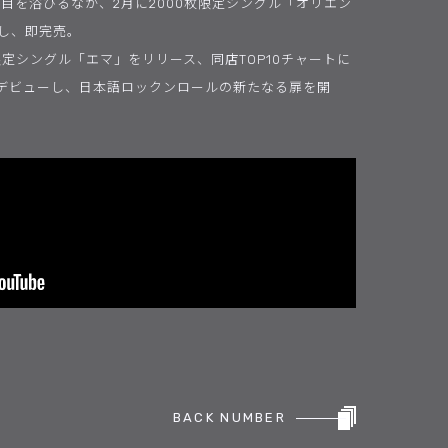
れ注目を浴びるなか、2月に2000枚限定シングル「オリエン
スし、即完売。
定シングル「エマ」をリリース、同店TOP10チャートに
デビューし、日本語ロックンロールの新たなる扉を開
BACK NUMBER