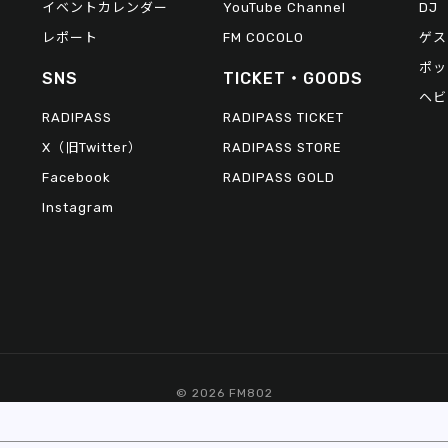
イベントカレンダー
YouTube Channel
DJ
レポート
FM COCOLO
ゲス
ポッ
SNS
TICKET・GOODS
ヘビ
RADIPASS
RADIPASS TICKET
X（旧Twitter）
RADIPASS STORE
Facebook
RADIPASS GOLD
Instagram
© 2026 FM802