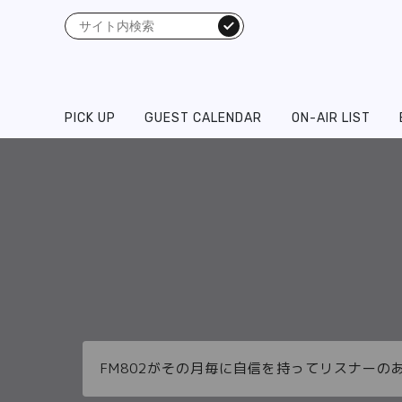
検索
PICK UP
GUEST CALENDAR
ON-AIR LIST
FM802がその月毎に自信を持ってリスナーの