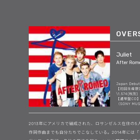
OVER
Juliet
After Rom
Japan Debut
【初回生産限定
\1,574(税別)
【通常盤CD】 
（SONY MUS
2013年にアメリカで結成された、ロサンゼルス在住の
作詞作曲までも自分たちでこなしている。2014年には