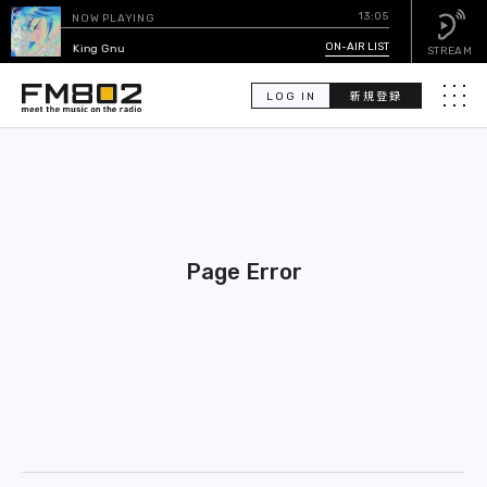
13:05
NOW PLAYING
O GHOST
ON-AIR LIST
/ King Gnu
STREAM
LOG IN
新規登録
メニュ
検
索
PICK UP
Page Error
GUEST CALENDAR
ON-AIR LIST
EVENT CALENDAR
TIMETABLE