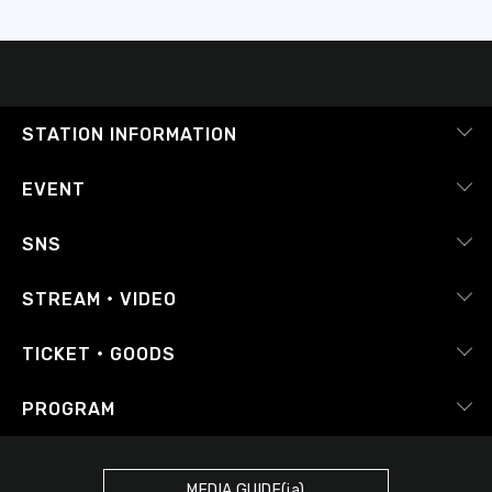
STATION INFORMATION
会社概要
EVENT
採用情報
ピックアップ
SNS
番組放送基準
イベントカレンダー
RADIPASS
STREAM・VIDEO
番組審議会
レポート
X（旧Twitter）
radiko.jp
Japan FM League
TICKET・GOODS
Facebook
YouTube Channel
プライバシーポリシー
RADIPASS TICKET
PROGRAM
Instagram
FM COCOLO
サイトポリシー
RADIPASS STORE
タイムテーブル
SDGsへの取り組み
RADIPASS GOLD
MEDIA GUIDE(ja)