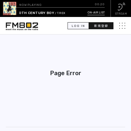
00:20
NOW PLAYING
20TH CENTURY BOY
ON-AIR LIST
/ T.REX
STREAM
LOG IN
新規登録
メニュ
検
索
PICK UP
Page Error
GUEST CALENDAR
ON-AIR LIST
EVENT CALENDAR
TIMETABLE