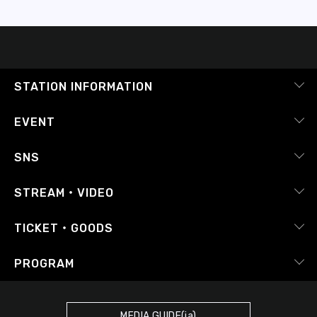
STATION INFORMATION
会社概要
EVENT
採用情報
ピックアップ
SNS
番組放送基準
イベントカレンダー
RADIPASS
STREAM・VIDEO
番組審議会
レポート
X（旧Twitter）
radiko.jp
Japan FM League
TICKET・GOODS
Facebook
YouTube Channel
プライバシーポリシー
RADIPASS TICKET
PROGRAM
Instagram
FM COCOLO
サイトポリシー
RADIPASS STORE
タイムテーブル
SDGsへの取り組み
RADIPASS GOLD
MEDIA GUIDE(ja)