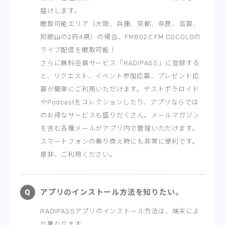
REPORT
アプリ
届けします。
RADIPASS GOLD
聴取可能エリア（大阪、兵庫、京都、奈良、滋賀、
PODCAST
和歌山の2府4県）の場合、FM802とFM COCOLOの
アート
ライブ配信を聴取可能！
HEAVY ROTATION
さらに無料会員サービス「RADIPASS」に登録する
その他
DJ
と、リクエスト、イベント参加応募、プレゼント応
サポートデスク
募が簡単にご利用いただけます。ゲストポラロイド
FAQ
やPodcastをコレクションしたり、アプリならでは
のお得なサービスも盛りだくさん。メールマガジン
ONLINESHOP
を含む各種メールがアプリ内で管理いただけます。
スマートフォンの乗り換え時にも非常に便利です。
是非、ご利用ください。
アプリのインストール方法を知りたい。
RADIPASSアプリのインストール方法は、端末によ
り異なります。