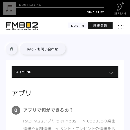
NOW PLAYING
ON-AIR LIST
STREAM
LOG IN
新規登録
メニュ
検
FAQ・お問い合わせ
索
PICK UP
FAQ MENU
GUEST CALENDAR
番組について
ON-AIR LIST
アプリ
イベントについて
EVENT CALENDAR
WEBサービス
アプリで何ができるの？
TIMETABLE
RADIPASS
RADIPASSアプリではFM802・FM COCOLOの楽曲
情報や番組情報、イベント・プレゼントの情報をお