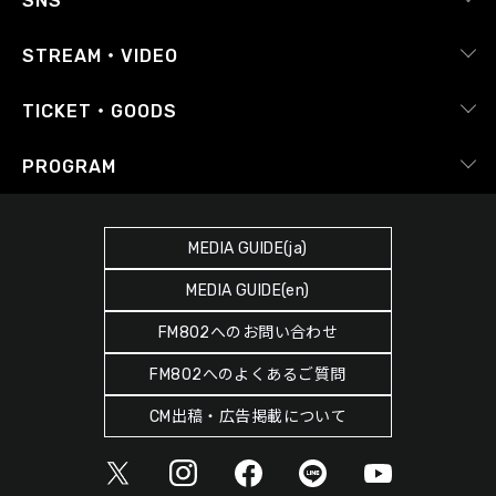
SNS
番組放送基準
イベントカレンダー
RADIPASS
STREAM・VIDEO
番組審議会
レポート
X（旧Twitter）
radiko.jp
Japan FM League
TICKET・GOODS
Facebook
YouTube Channel
プライバシーポリシー
RADIPASS TICKET
PROGRAM
Instagram
FM COCOLO
サイトポリシー
RADIPASS STORE
タイムテーブル
SDGsへの取り組み
RADIPASS GOLD
MEDIA GUIDE(ja)
DJ
緊急地震速報の対応
MEDIA GUIDE(en)
ゲストカレンダー
災害情報共有パートナーシップ
FM802へのお問い合わせ
ポッドキャスト
人権尊重・コンプライアンスに関する調査の結果について
FM802へのよくあるご質問
ヘビーローテーション
CM出稿・広告掲載について