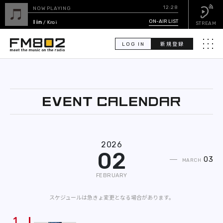
12:28
NOW PLAYING
All in
ON-AIR LIST
/ Kroi
STREAM
LOG IN
新規登録
メニュ
検
索
PICK UP
GUEST CALENDAR
2026
02
ON-AIR LIST
03
MARCH
FEBRUARY
EVENT CALENDAR
スケジュールは急きょ変更となる場合があります。
TIMETABLE
1