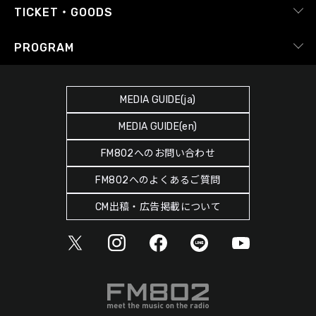
radiko.jp
Japan FM League
TICKET・GOODS
Facebook
YouTube Channel
プライバシーポリシー
RADIPASS TICKET
PROGRAM
Instagram
FM COCOLO
サイトポリシー
RADIPASS STORE
タイムテーブル
SDGsへの取り組み
RADIPASS GOLD
MEDIA GUIDE(ja)
DJ
緊急地震速報の対応
MEDIA GUIDE(en)
ゲストカレンダー
災害情報共有パートナーシップ
FM802へのお問い合わせ
ポッドキャスト
人権尊重・コンプライアンスに関する調査の結果について
FM802へのよくあるご質問
ヘビーローテーション
CM出稿・広告掲載について