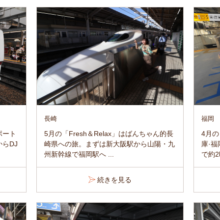
長崎
福岡
レポート
5月の「Fresh＆Relax」はばんちゃん的長
4月の
からDJ
崎県への旅。まずは新大阪駅から山陽・九
庫·
州新幹線で福岡駅へ ...
で約2時
続きを見る