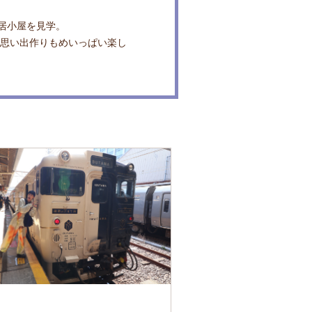
居小屋を見学。
の思い出作りもめいっぱい楽し
島