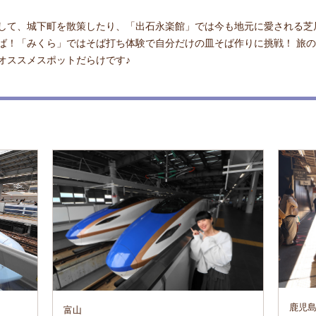
して、城下町を散策したり、「出石永楽館」では今も地元に愛される芝
ば！「みくら」ではそば打ち体験で自分だけの皿そば作りに挑戦！ 旅
オススメスポットだらけです♪
鹿児
富山