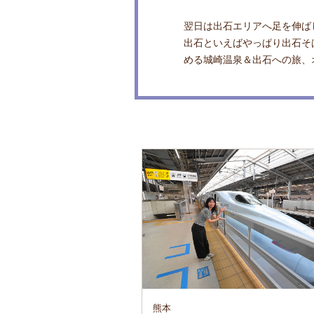
翌日は出石エリアへ足を伸ば
出石といえばやっぱり出石そ
める城崎温泉＆出石への旅、
熊本