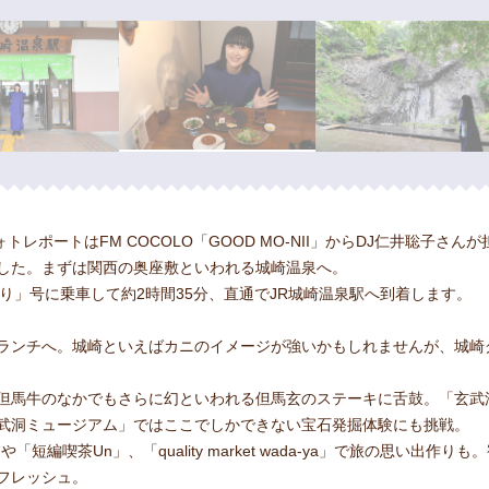
のフォトレポートはFM COCOLO「GOOD MO-NII」からDJ仁井聡子
した。まずは関西の奥座敷といわれる城崎温泉へ。
り」号に乗車して約2時間35分、直通でJR城崎温泉駅へ到着します。
ランチへ。城崎といえばカニのイメージが強いかもしれませんが、城崎
但馬牛のなかでもさらに幻といわれる但馬玄のステーキに舌鼓。「玄武
武洞ミュージアム」ではここでしかできない宝石発掘体験にも挑戦。
「短編喫茶Un」、「quality market wada-ya」で旅の思い出作
フレッシュ。