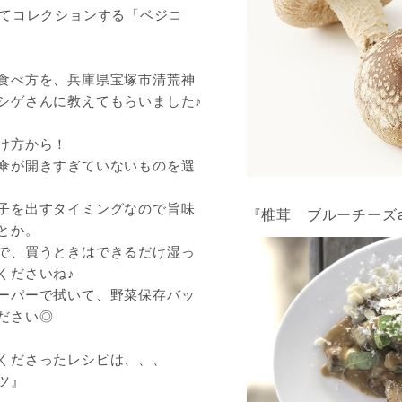
してコレクションする「ベジコ
食べ方を、兵庫県宝塚市清荒神
シゲさんに教えてもらいました♪
け方から！
傘が開きすぎていないものを選
子を出すタイミングなので旨味
『椎茸 ブルーチーズa
とか。
で、買うときはできるだけ湿っ
くださいね♪
ーパーで拭いて、野菜保存バッ
ださい◎
くださったレシピは、、、
ツ』