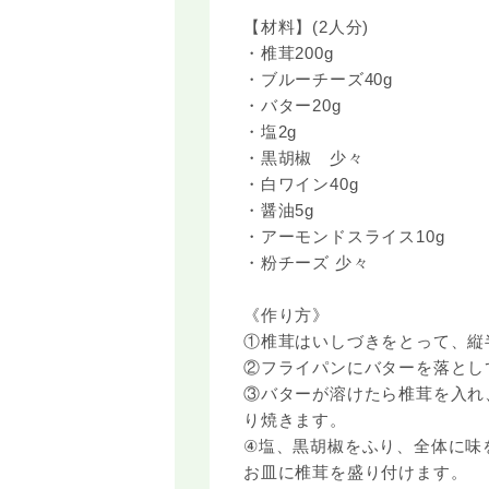
【材料】(2人分)
・椎茸200g
・ブルーチーズ40g
・バター20g
・塩2g
・黒胡椒 少々
・白ワイン40g
・醤油5g
・アーモンドスライス10g
・粉チーズ 少々
《作り方》
①椎茸はいしづきをとって、縦
②フライパンにバターを落とし
③バターが溶けたら椎茸を入れ
り焼きます。
④塩、黒胡椒をふり、全体に味
お皿に椎茸を盛り付けます。