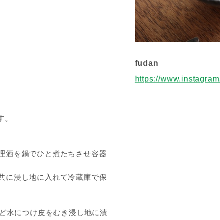
fudan
https://www.instagra
す。
理酒を鍋でひと煮たちさせ容器
共に浸し地に入れて冷蔵庫で保
ほど水につけ皮をむき浸し地に漬