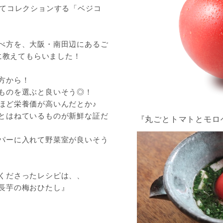
してコレクションする「ベジコ
べ方を、大阪・南田辺にあるご
んに教えてもらいました！
方から！
ものを選ぶと良いそう◎！
ほど栄養価が高いんだとか♪
とはねているものが新鮮な証だ
『丸ごとトマトとモロ
パーに入れて野菜室が良いそう
くださったレシピは、、
長芋の梅おひたし』