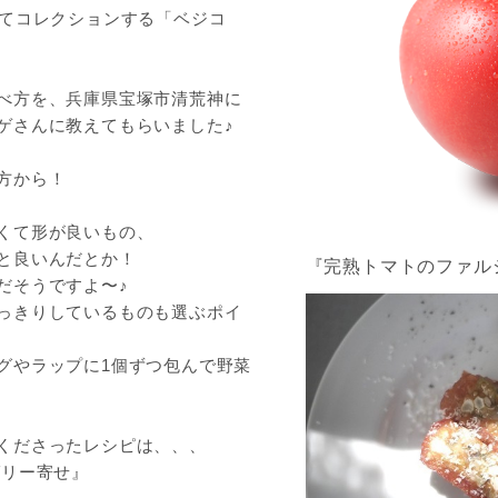
してコレクションする「ベジコ
べ方を、兵庫県宝塚市清荒神に
ゲさんに教えてもらいました♪
方から！
くて形が良いもの、
と良いんだとか！
『完熟トマトのファル
だそうですよ〜♪
っきりしているものも選ぶポイ
グやラップに1個ずつ包んで野菜
くださったレシピは、、、
ゼリー寄せ』