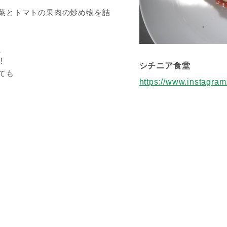
菜とトマトの果肉の炒め物を詰
、
!
シチニア食堂
ても
https://www.instagram