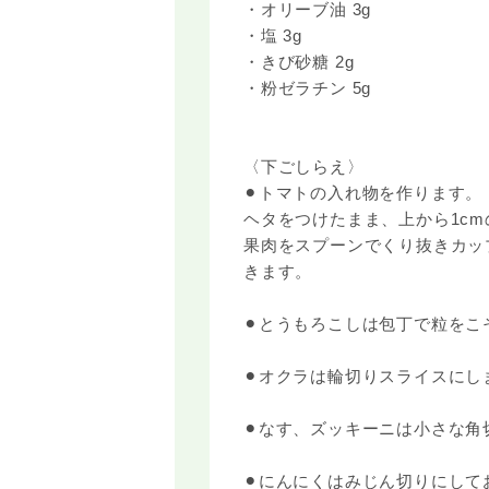
・オリーブ油 3g
・塩 3g
・きび砂糖 2g
・粉ゼラチン 5g
〈下ごしらえ〉
⚫︎トマトの入れ物を作ります。
ヘタをつけたまま、上から1c
果肉をスプーンでくり抜きカッ
きます。
⚫︎とうもろこしは包丁で粒を
⚫︎オクラは輪切りスライスにし
⚫︎なす、ズッキーニは小さな角
⚫︎にんにくはみじん切りにして