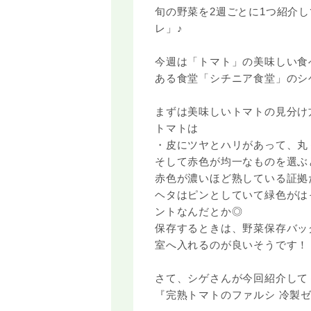
旬の野菜を2週ごとに1つ紹介
レ」♪
今週は「トマト」の美味しい食
ある食堂「シチニア食堂」のシ
まずは美味しいトマトの見分け
トマトは
・皮にツヤとハリがあって、丸
そして赤色が均一なものを選ぶ
赤色が濃いほど熟している証拠
ヘタはピンとしていて緑色がは
ントなんだとか◎
保存するときは、野菜保存バッ
室へ入れるのが良いそうです！
さて、シゲさんが今回紹介して
『完熟トマトのファルシ 冷製