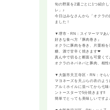
旬の野菜を2週ごとに1つ紹介
レ」♪
今日はみなさんから「オクラの
ました！
▼堺市・RN：スイマーママあ
好きな食べ方『豚肉巻き』
オクラに豚肉を巻き、片栗粉を
糖、酒で甘辛く焼きます❤︎
真ん中で切ると断面も可愛くて
オクラのネバネバと豚肉、相性い
▼大阪市天王寺区・RN：そら
マヨネーズを天ぷらの衣のよう
アルミホイルに並べてから七味
ントースターで5分焼きます‼︎
簡単でとっても美味しいですよ