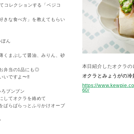
してコレクションする「ベジコ
好きな食べ方」を教えてもらい
いぼん
薄くまぶして醤油、みりん、砂
本日紹介したオクラの
お弁当の1品にも◎
オクラとみょうがの冷
いですよ〜‼︎
https://www.kewpie.c
60/
いろブンブン
にしてオクラを絡めて
をぱらぱらっとふりかけオーブ
♪