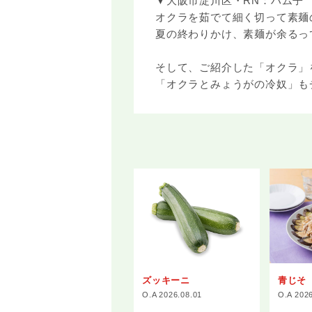
▼大阪市淀川区・RN：ハム子
オクラを茹でて細く切って素麺
夏の終わりかけ、素麺が余るっ
そして、ご紹介した「オクラ」
「オクラとみょうがの冷奴」も
ズッキーニ
青じそ
O.A 2026.08.01
O.A 202