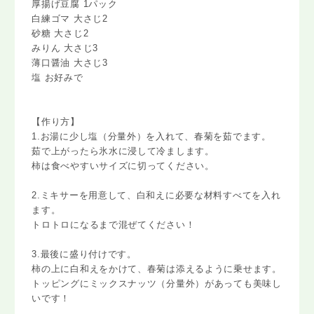
厚揚げ豆腐 1パック
白練ゴマ 大さじ2
砂糖 大さじ2
みりん 大さじ3
薄口醤油 大さじ3
塩 お好みで
【作り方】
1.お湯に少し塩（分量外）を入れて、春菊を茹でます。
茹で上がったら氷水に浸して冷まします。
柿は食べやすいサイズに切ってください。
2.ミキサーを用意して、白和えに必要な材料すべてを入れ
ます。
トロトロになるまで混ぜてください！
3.最後に盛り付けです。
柿の上に白和えをかけて、春菊は添えるように乗せます。
トッピングにミックスナッツ（分量外）があっても美味し
いです！