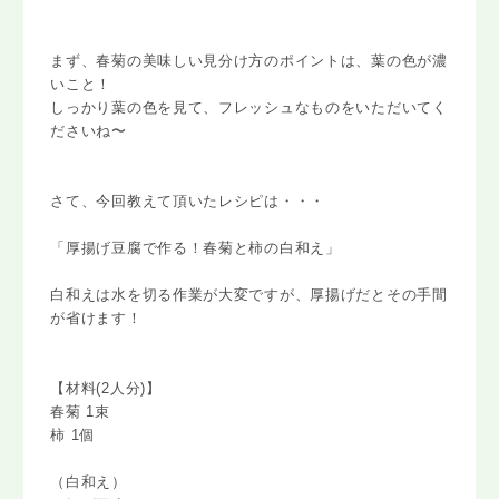
まず、春菊の美味しい見分け方のポイントは、葉の色が濃
いこと！
しっかり葉の色を見て、フレッシュなものをいただいてく
ださいね〜
さて、今回教えて頂いたレシピは・・・
「厚揚げ豆腐で作る！春菊と柿の白和え」
白和えは水を切る作業が大変ですが、厚揚げだとその手間
が省けます！
【材料(2人分)】
春菊 1束
柿 1個
（白和え）