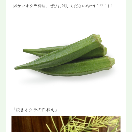
温かいオクラ料理、ぜひお試しくださいね〜( ´ ▽ ` )！
『焼きオクラの白和え』