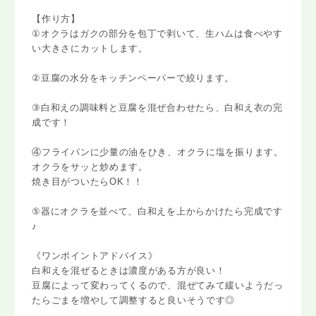
【作り方】
①オクラはガクの部分を包丁で剥いて、生ハムは食べやす
い大きさにカットします。
②豆腐の水分をキッチンペーパーで絞ります。
③白和えの調味料と豆腐を混ぜ合わせたら、白和え衣の完
成です！
④フライパンに少量の油をひき、オクラに塩を振ります。
オクラをサッと炒めます。
焼き目がついたらOK！！
⑤器にオクラを並べて、白和えを上からかけたら完成です
♪
《ワンポイントアドバイス》
白和えを混ぜるときは濃度がある方が良い！
豆腐によって変わってくるので、混ぜてみて緩いようだっ
たらごまを増やして調整すると良いそうです◎