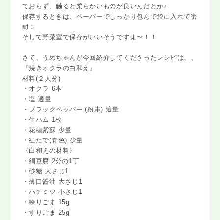
ておらず、触ると柔らかいものが良いんだとか♪
保存するときは、ペーパーでしっかり包んで袋に入れて密
封！
そして野菜室で保存がいいそうですよ〜！！
さて、うめちゃんが今回紹介してくださったレシピは、、
『焼きオクラの白和え』
材料(２人分)
・オクラ 6本
・塩 適量
・ブラックペッパー (粉末) 適量
・生ハム 1枚
・花穂紫蘇 少量
・紅たで(青色) 少量
〈白和えの材料〉
・絹豆腐 2分の1丁
・砂糖 大さじ1
・薄口醤油 大さじ1
・ハチミツ 小さじ1
・練りごま 15g
・すりごま 25g