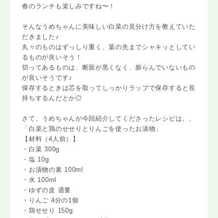
春のランチも楽しみですね〜！
そんなうめちゃんに美味しい白菜の見分け方を教えていた
だきました♪
丸々のものはずっしり重く、葉の先までシャキッとしてい
るものが良いそう！
切ってあるものは、断面が黒くなく、膨らんでいないもの
が良いそうです♪
保存するときは芯を取ってしっかりラップで保存すると長
持ちするんだとか◎
さて、うめちゃんが今回紹介してくださったレシピは、、
「白菜と鶏のせせりとりんごを使ったお漬物」
【材料（4人前）】
・白菜 300g
・塩 10g
・お漬物の素 100ml
・水 100ml
・ゆずの皮 適量
・りんご 4分の1個
・鶏せせり 150g