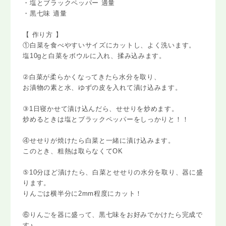
・塩とブラックペッパー 適量
・黒七味 適量
【 作り方 】
①白菜を食べやすいサイズにカットし、よく洗います。
塩10gと白菜をボウルに入れ、揉み込みます。
②白菜が柔らかくなってきたら水分を取り、
お漬物の素と水、ゆずの皮を入れて漬け込みます。
③1日寝かせて漬け込んだら、せせりを炒めます。
炒めるときは塩とブラックペッパーをしっかりと！！
④せせりが焼けたら白菜と一緒に漬け込みます。
このとき、粗熱は取らなくてOK
⑤10分ほど漬けたら、白菜とせせりの水分を取り、器に盛
ります。
りんごは横半分に2mm程度にカット！
⑥りんごを器に盛って、黒七味をお好みでかけたら完成で
す♪