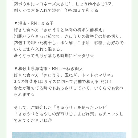
⑵ボウルにマヨネーズ大さじ1、しょうゆ小さじ1/2、
削りがつおを入れて混ぜ、⑴を加えて和える
▼堺市・RN：まる子
好きな食べ方『きゅうりと豚肉の梅ポン酢和え』
⑴豚バラをさっと茹でて、きゅうりの縦半分の斜め切り。
⑵包丁で叩いた梅干し、ポン酢、ごま油、砂糖、お好みで
いりごまを入れて混ぜる。
暑くなって食欲が落ちる時期にピッタリ☆
▼和歌山県海南市・RN：玉ねぎ職人
好きな食べ方『きゅうり、玉ねぎ、トマトのマリネ』
3つの野菜を1口サイズに切ってお酢で和える だけ！
食欲が落ちてる時でもあっさりしていて、いくらでも食べ
られます☆
そして、ご紹介した「きゅうり」を使ったレシピ
「きゅうりともやしの深煎りごまよだれ鶏」もチェックし
てみてくださいね◎