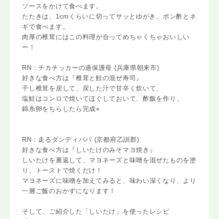
ソースをかけて食べます。
たたきは、1cmくらいに切ってサッとゆがき、ポン酢とネ
ギで食べます。
肉厚の椎茸にはこの料理が合ってめちゃくちゃおいしい
ー！
RN：チカチッカーの過保護母 (兵庫県朝来市)
好きな食べ方は『椎茸と鮭の混ぜ寿司』
干し椎茸を戻して、戻した汁で甘辛く炊いて、
塩鮭はコンロで焼いてほぐしておいて、酢飯を作り、
錦糸卵をちらしたら完成⭐︎
RN：走るダンディパパ (京都府乙訓郡)
好きな食べ方は『しいたけのみそマヨ焼き』
しいたけを裏返して、マヨネーズと味噌を混ぜたものを塗
り、トーストで焼くだけ！
マヨネーズに味噌を加えてみると、味わい深くなり、より
一層ご飯のおかずになります！
そして、ご紹介した「しいたけ」を使ったレシピ